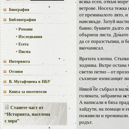
всяка есен, откъм море
ветрове. Носеха тежка 
Биография
от преминалото лято, и
Библиография
навсякъде. Затуй маст
бавно; буквите дълго л
•
Романи
обърнеш листа. Докато
•
Изследвания
да се поразстъпиш, и бе
•
Есета
вкочанясал.
•
Писма
Вратата хлопна. Стъпки
Интервюта
ходника. Вътре остана 
Отзиви
светло петно – от проз
съхнеше изписаният л
В. Мутафчиева в НБУ
Някой бе събрал в мал
Книга за посетители
голямата, забравена ис
А написали я бяха прад
Станете част от
хайдути, на помаци и е
“Историята, населена
поживели и преминали.
с хора”
родът.