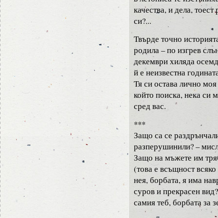
качества, и дела, тоест
си?...
Твърде точно историята
родила – по изгрев слъ
декември хиляда осемде
й е неизвестна годинат
Тя си остава лично моя
който поиска, нека си 
сред вас.
***
Защо са се раздрънчал
разперушинили? – мисле
Защо на мъжете им тря
(това е всъщност всяко
нея, борбата, я има нав
суров и прекрасен вид?
самия теб, борбата за