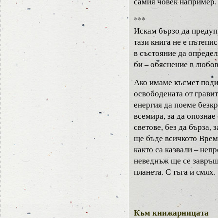
самия човек например.
***
Искам бързо да предуп
тази книга не е пътепис
в състояние да опреде
би – обяснение в люб
Ако имаме късмет поди
освободената от грави
енергия да поеме безкр
всемира, за да опознае
светове, без да бърза, 
ще бъде всичкото Врем
както са казвали – неп
неведнъж ще се завръщ
планета. С тъга и смях.
Към книжарницата