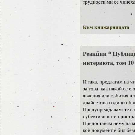
трудности ми се чинеха
Към книжарницата
Реакции * Публиц
интервюта, том 10
И така, предлагам на ч
за това, как някой се е 
явления или събития в 
двайсетина години общ
Предупреждавам: те са
субективност и пристра
Предоставям нему да м
кой документ е бил без