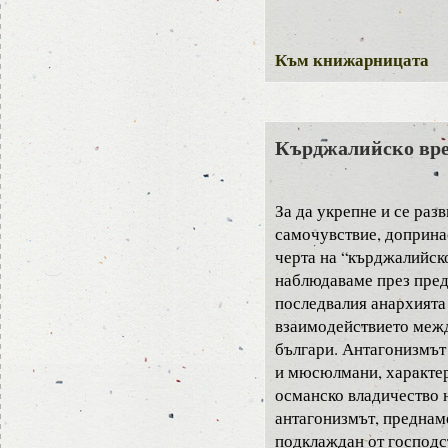
Към книжарницата
Кърджалийско вре
За да укрепне и се разв
самочувствие, доприна
черта на “кърджалийско
наблюдаваме през пред
последвалия анархията
взаимодействието межд
българи. Антагонизмът
и мюсюлмани, характер
османско владичество 
антагонизмът, преднам
подклаждан от господс