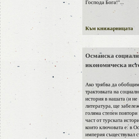
Господа Бога!"...
Към книжарницата
Османска социалн
икономическа исто
Ако трябва да обобщим
трактовката на социал
история в нашата (и не
литература, ще забележ
голяма степен повтори
част от турската истор
които ключовата е: в О
империя съществувал с