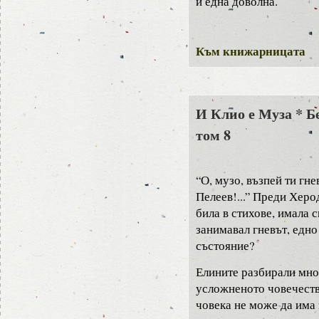
и една доволна.
Към книжарницата
И Клио е Муза * Б
том 8
“О, музо, възпей ти гне
Пелеев!...” Преди Херо
била в стихове, имала с
занимавал гневът, едн
състояние?
Елините разбирали мно
усложненото човечество
човека не може да има