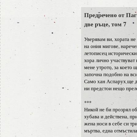
Предречено от Паг
две ръце, том 7
Уверявам ви, хората не
на ония мигове, нарече
летописец исторически
хора лично участвуват в
мене утрото, за което 
започна подобно на вс
Само хан Аспарух ще да
ни предстои нещо прел
***
Никой не би прозрял об
хубава и действена, пр
жена носи в себе си тр
мъртва, една отмъстила