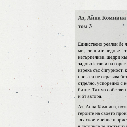
Аз, Анна Комнина 
том 3
Единствено реален бе л
ми, черните редове – т
нетърпеливи, щедри къ
задоволство и на горес
изрека със сигурност, 
прозата не отразява бит
отделно, успоредно с н
битие. Тя има собствен
и от автора.
Аз, Анна Комнина, поз
героите на своето прои
тях свое мнение и прис
в летописа те изстъпиха