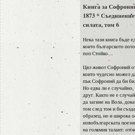
Книга за Софрони
1873 * Съединение
силата, том 6
Нека тази книга бъде е
които българското пот
поп Стойко…
Цял живот Софроний от
които чудесно можел да
пък Софроний да би бил
Но едва ли е случайно,
друг. Както не е случа
да загине на Вола, док
том след том и би създ
образец, но и широка о
новобългарската поезия
на големия талант: отг