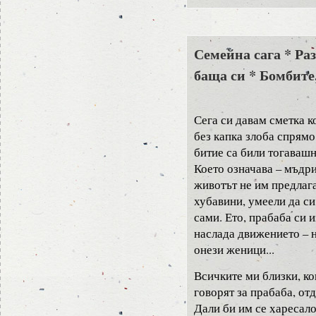
Семейна сага * Ра
баща си * Бомбите,
Сега си давам сметка к
без капка злоба спрямо
битие са били тогавашн
Което означава – мъдр
животът не им предлага
хубавини, умеели да си
сами. Ето, прабаба си 
наслада движението – 
онези женици...
Всичките ми близки, ко
говорят за прабаба, отд
Дали би им се харесало