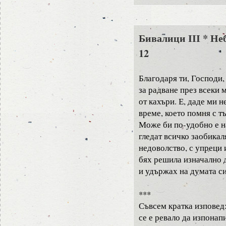
Бивалици ІІІ * Не
12
Благодаря ти, Господи,
за радване през всеки 
от кахъри. Е, даде ми не
време, което помня с т
Може би по-удобно е на
гледат всичко заобикал
недоволство, с упреци и
бях решила изначално 
и удържах на думата си
***
Съвсем кратка изповед
се е ревало да изпона