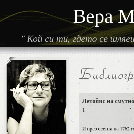
Вера М
"
Кой си ти, гдето се шля
Летопис на смутно
1
И през есента на 1762 г