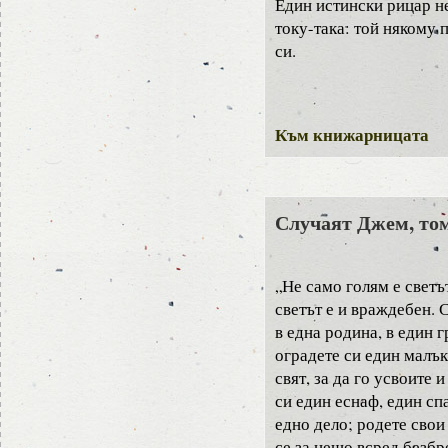
Един истински рицар не
току-така: той някому 
си.
Към книжарницата
Случаят Джем, том
„Не само голям е светъ
светът е и враждебен. 
в една родина, в един г
оградете си един малък
свят, за да го усвоите 
си един еснаф, един сп
едно дело; родете свои
се за нещо всред безбр