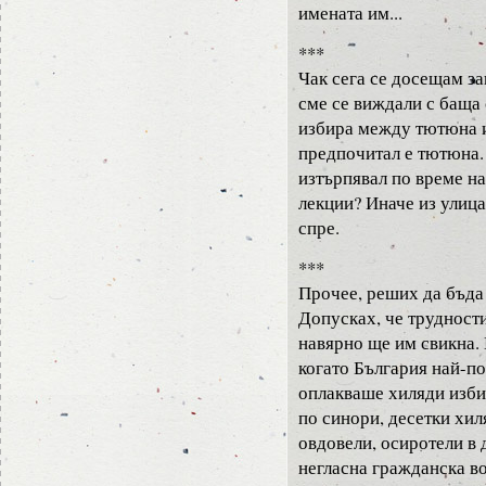
имената им...
***
Чак сега се досещам за
сме се виждали с баща 
избира между тютюна и
предпочитал е тютюна.
изтърпявал по време на
лекции? Иначе из улиц
спре.
***
Прочее, реших да бъда 
Допусках, че трудност
навярно ще им свикна. 
когато България най-п
оплакваше хиляди изби
по синори, десетки хил
овдовели, осиротели в 
негласна гражданска во