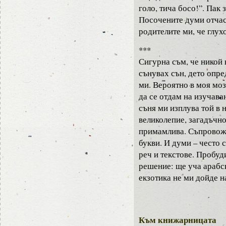
голо, тича босо!”. Пак 
Посочените думи отчас
родителите ми, че глух
***
Сигурна съм, че никой 
сънувах сън, дето опр
ми. Вероятно в моя моз
да се отдам на изучава
съня ми изплува той в 
великолепие, загадъчн
примамлива. Съпровож
букви. И думи – често
реч и текстове. Пробуд
решение: ще уча арабс
екзотика не ми дойде н
Към книжарницата