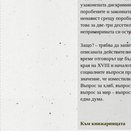
узаконената дискримин
поробените и законната
ненавист срещу пороби
това за две-три десети
непримиримата си остр
Защо? – трябва да запи
описаната действително
време отговорът ще бъд
края на ХVІІІ и началот
социалните въпроси пр
значение, че изместили
Въпрос за хляб, въпрос
въпрос за мир – въпрос
една дума.
Към книжарницата