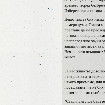
времето, всред безбреж
Изберете една истина з
Нещо такова бих изпял а
намеря думи. Тогава м
престане да ме пресле
неговата съвършена са
несправедливо звучи от
заплатил тая песен аз с
Нея заплати всъщност 
живот.
За нас животът дотолко
в непрекъснати тържест
някого приемаме, или 
посещаваме, че не бих 
някоя заран ми съобщя
"Саади, днес ще бъдете