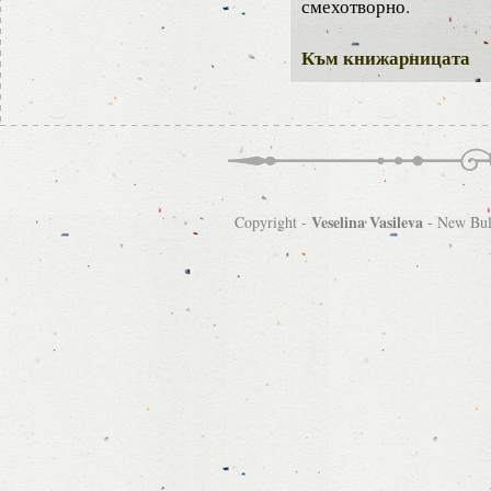
смехотворно.
Към книжарницата
Veselina Vasileva
Copyright -
-
New Bulg