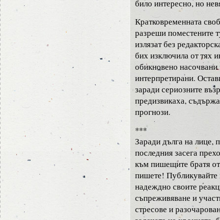
било интересно, но нев
Кратковременната своб
разреши поместените т
излязат без редакторск
бих изключила от тях и
обикновено насочвани 
интерпретирани. Остави
заради сериозните възр
предизвикаха, съдърж
прогнози.
***
Заради дълга на лице, 
последния засега прехо
към пишещите братя от
пишете! Публикувайте 
надеждно своите реакц
съпреживяване и участ
стресове и разочаровани