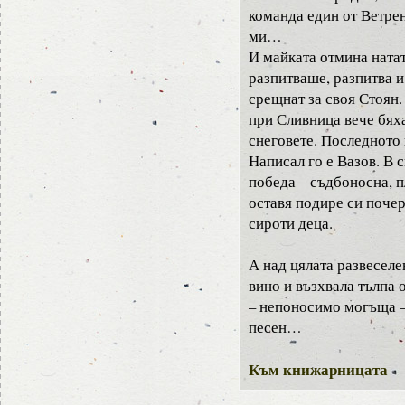
команда един от Ветр
ми…
И майката отмина ната
разпитваше, разпитва и
срещнат за своя Стоян.
при Сливница вече бях
снеговете. Последното 
Написал го е Вазов. В с
победа – съдбоносна, 
оставя подире си поче
сироти деца.
А над цялата развеселе
вино и възхвала тълпа 
– непоносимо могъща –
песен…
Към книжарницата