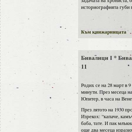
задачата на хрониста, б
историографията губи п
Към книжарницата
Бивалици І * Бива
11
Родих се на 28 март в 9
минути. През месеца на
Юпитер, в часа на Ве
През лятото на 1930 пр
Изрекох: “капаче, камъ
баба, тате. И пак млък
още два месеца изрази