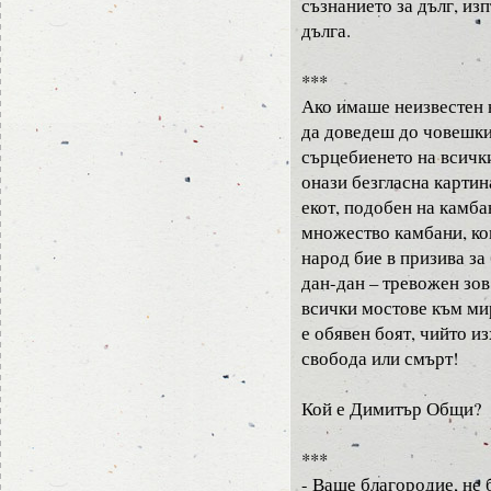
съзнанието за дълг, из
дълга.
***
Ако имаше неизвестен 
да доведеш до човешки
сърцебиенето на всичк
онази безгласна картин
екот, подобен на камба
множество камбани, ко
народ бие в призива за 
дан-дан – тревожен зов
всички мостове към мир
е обявен боят, чийто из
свобода или смърт!
Кой е Димитър Общи?
***
- Ваше благородие, не 