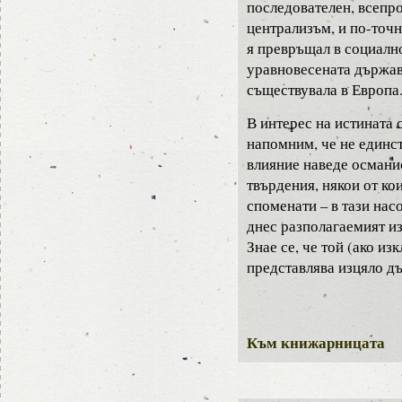
последователен, всепр
централизъм, и по-точн
я превръщал в социалн
уравновесената държа
съществувала в Европа
В интерес на истината 
напомним, че не единс
влияние наведе османи
твърдения, някои от ко
споменати – в тази насо
днес разполагаемият и
Знае се, че той (ако и
представлява изцяло д
Към книжарницата