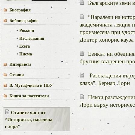
Българските земи в
Биография
“Паралели на истор
Библиография
академичната лекция н
•
Романи
произнесена при удост
•
Изследвания
Доктор хонорис кауза
•
Есета
Езикът ни обединя
•
Писма
брутния вътрешен про
Интервюта
Отзиви
Разсъждения върху
клаха". Бернар Лори
В. Мутафчиева в НБУ
Книга за посетители
Някои разсъждения
Лори върху историческ
Станете част от
“Историята, населена
с хора”