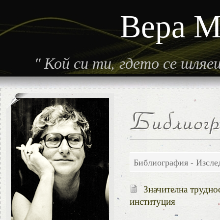
Вера М
"
Кой си ти, гдето се шля
Библиография - Изсле
Значителна труднос
институция