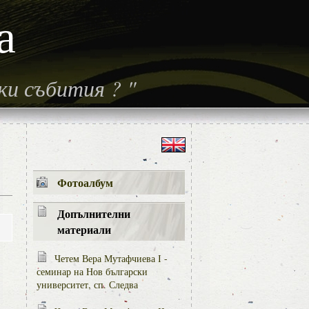
а
ски събития
?
"
Фотоалбум
Допълнителни
материали
Четем Вера Мутафчиева І -
семинар на Нов български
университет, сп. Следва