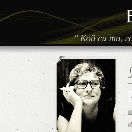
"
Кой си ти, 