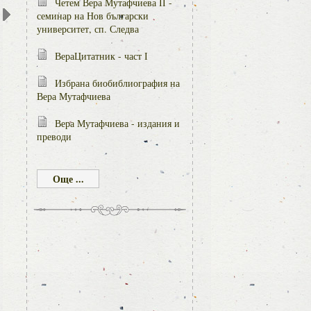
Четем Вера Мутафчиева ІІ -
семинар на Нов български
университет, сп. Следва
ВераЦитатник - част І
Избрана биобиблиография на
Вера Мутафчиева
Вера Мутафчиева - издания и
преводи
Още ...