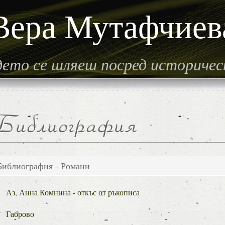
Вера Мутафчиев
гдето се шляеш посред историче
Библиография - Романи
Аз, Анна Комнина - откъс от ръкописа
Габрово