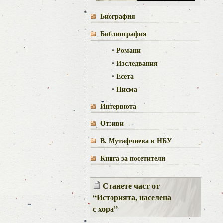
Биография
Библиография
•
Романи
•
Изследвания
•
Есета
•
Писма
Интервюта
Отзиви
В. Мутафчиева в НБУ
Книга за посетители
Станете част от
“Историята, населена
с хора”