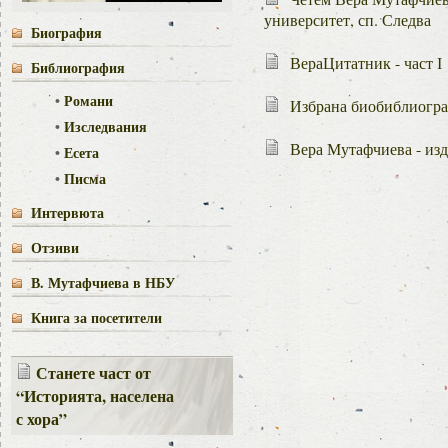
университет, сп. Следва
Биография
ВераЦитатник - част І
Библиография
•
Романи
Избрана биобиблиогра
•
Изследвания
Вера Мутафчиева - изд
•
Есета
•
Писма
Интервюта
Отзиви
В. Мутафчиева в НБУ
Книга за посетители
Станете част от
“Историята, населена
с хора”