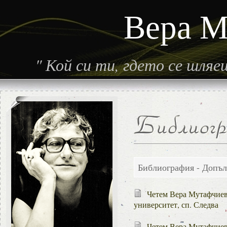
Вера М
"
Кой си ти, гдето се шля
Библиография - Допъ
Четем Вера Мутафчиева
университет, сп. Следва
Четем Вера Мутафчиева