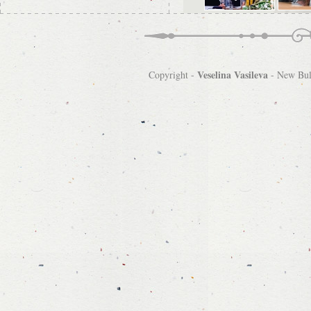
Veselina Vasileva
Copyright -
-
New Bulg