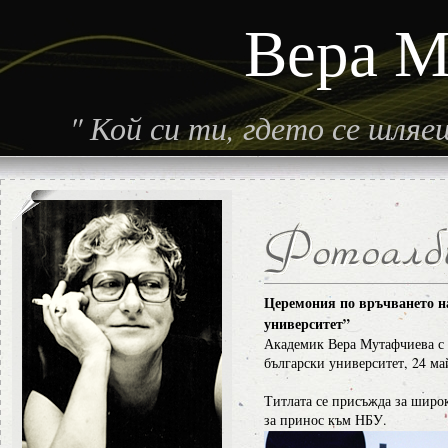
Вера М
"
Кой си ти, гдето се шля
Церемония по връчването на
университет”
Академик Вера Мутафчиева с 
български университет, 24 май
Титлата се присъжда за широк
за принос към НБУ.