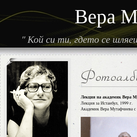
Вера М
"
Кой си ти, гдето се шля
Лекция на академик Вера 
Лекция за Истанбул, 1999 г.
Академик Вера Мутафчиева с 