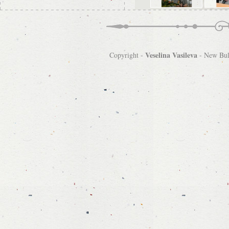
Veselina Vasileva
Copyright -
-
New Bulg