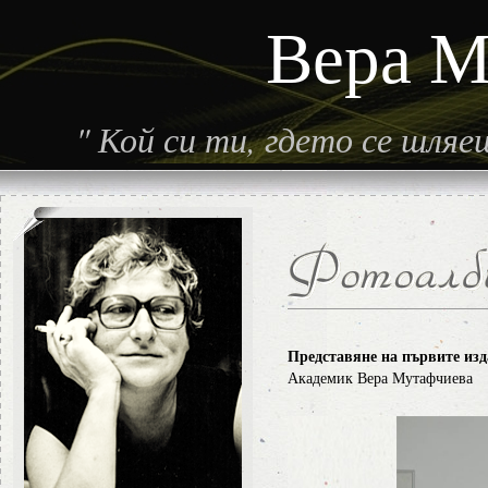
Вера М
"
Кой си ти, гдето се шля
Представяне на първите из
Академик Вера Мутафчиева