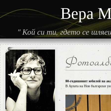
Вера М
"
Кой си ти, гдето се шля
80-годишният юбилей на ак
В Аулата на Нов български ун