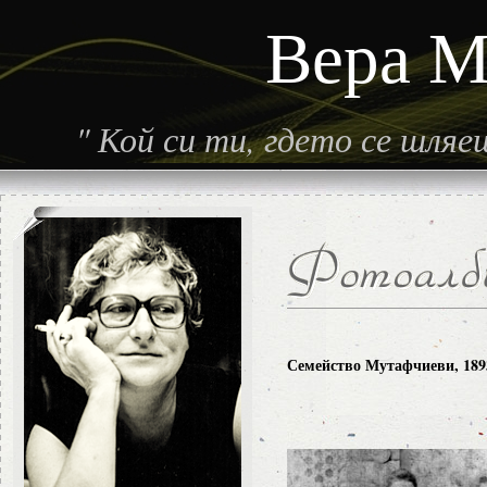
Вера М
"
Кой си ти, гдето се шля
Семейство Мутафчиеви, 1893