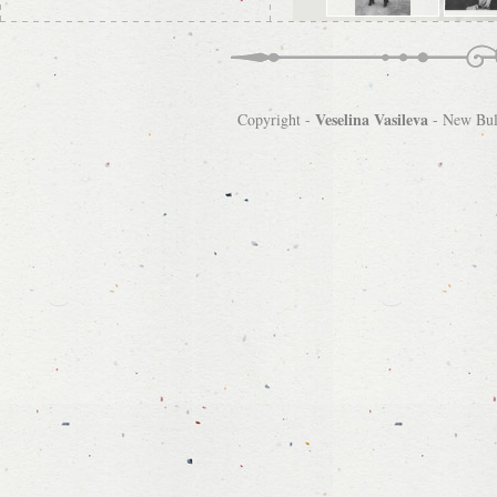
Veselina Vasileva
Copyright -
-
New Bulg