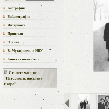
Биография
Библиография
Интервюта
Приятели
Отзиви
В. Мутафчиева в НБУ
Книга за посетители
Станете част от
“Историята, населена
с хора”