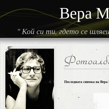
Вера М
"
Кой си ти, гдето се шля
Последната снимка на Вера