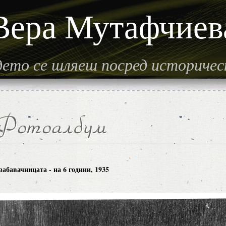
Вера Мутафчиев
гдето се шляеш посред историче
забавачницата - на 6 години, 1935