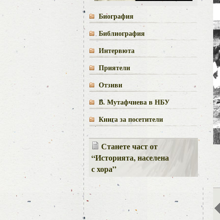
Биография
Библиография
Интервюта
Приятели
Отзиви
В. Мутафчиева в НБУ
Книга за посетители
Станете част от
“Историята, населена
с хора”