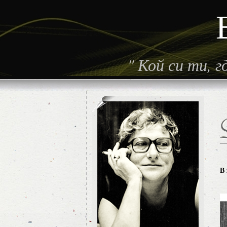
"
Кой си ти, 
В 