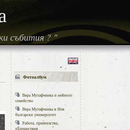
а
ски събития
?
"
Фотоалбум
Вера Мутафчиева и нейното
семейство
Вера Мутафчиева в Нов
български университет
Работа, приятелства,
пътешествия