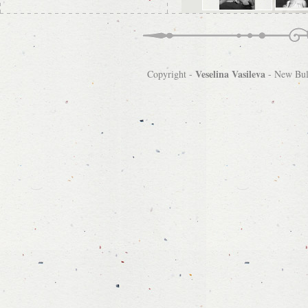
Veselina Vasileva
Copyright -
-
New Bulg