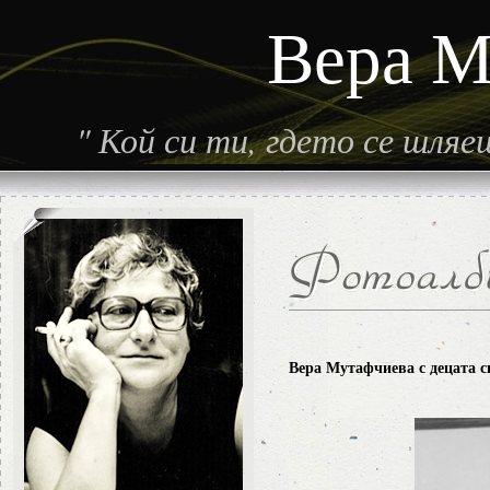
Вера М
"
Кой си ти, гдето се шля
Вера Мутафчиева с децата с