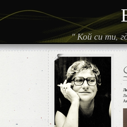
"
Кой си ти, 
Л
Ле
Ак