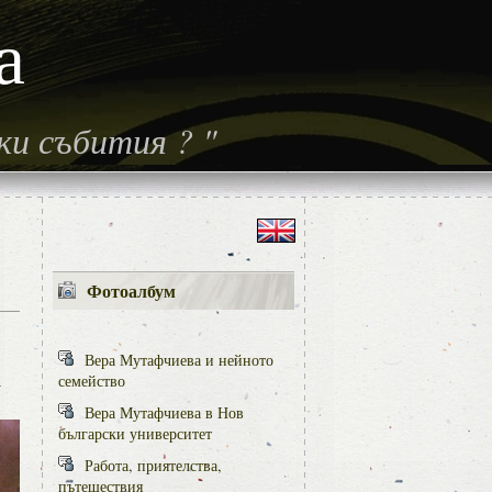
а
ски събития
?
"
Фотоалбум
Вера Мутафчиева и нейното
семейство
У
Вера Мутафчиева в Нов
български университет
Работа, приятелства,
пътешествия