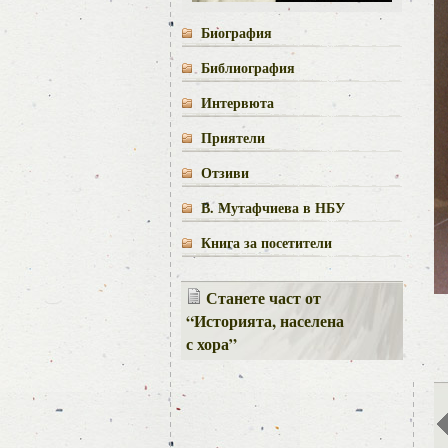
Биография
Библиография
Интервюта
Приятели
Отзиви
В. Мутафчиева в НБУ
Книга за посетители
Станете част от
“Историята, населена
с хора”