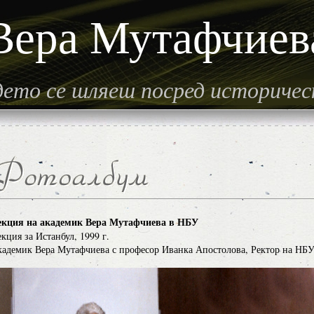
Вера Мутафчиев
гдето се шляеш посред историче
екция на академик Вера Мутафчиева в НБУ
кция за Истанбул, 1999 г.
адемик Вера Мутафчиева с професор Иванка Апостолова, Ректор на НБ