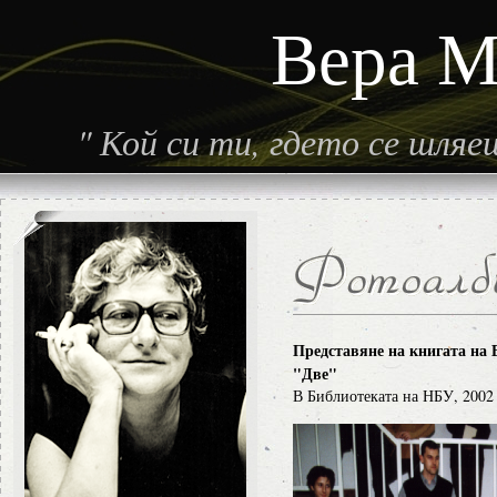
Вера М
"
Кой си ти, гдето се шля
Представяне на книгата на
"Две"
В Библиотеката на НБУ, 2002 