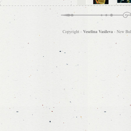
Veselina Vasileva
Copyright -
-
New Bulg