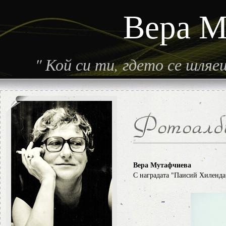
Вера М
"
Кой си ти, гдето се шля
Вера Мутафчиева
С наградата "Паисий Хилендар