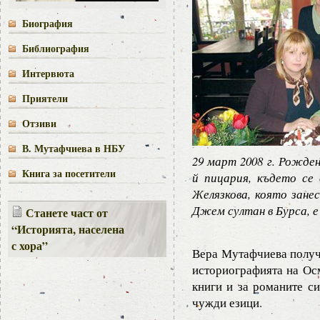
Биография
Библиография
Интервюта
Приятели
Отзиви
В. Мутафчиева в НБУ
29 март 2008 г. Рожде
Книга за посетители
й пицария, където се
Желязкова, която зане
Джем султан в Бурса, 
Станете част от
“Историята, населена
с хора”
Вера Мутафчиева получи
историографията на Осм
книги и за романите си
чужди езици.