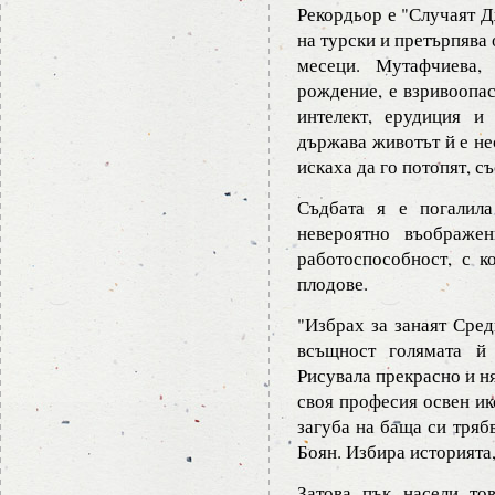
Рекордьор е "Случаят Д
на турски и претърпява
месеци. Мутафчиева,
рождение, е взривоопас
интелект, ерудиция и
държава животът й е не
искаха да го потопят, с
Съдбата я е погалил
невероятно въображе
работоспособност, с к
плодове.
"Избрах за занаят Сред
всъщност голямата й 
Рисувала прекрасно и н
своя професия освен ик
загуба на баща си трябв
Боян. Избира историята
Затова пък насели то