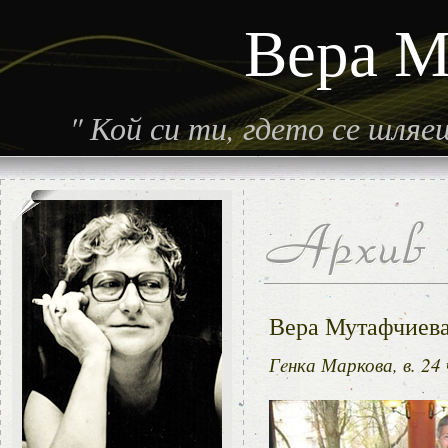
Вера М
"
Кой си ти, гдето се шля
Вера Мутафчиева
Гeнка Маркова, в. 24