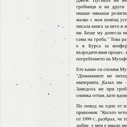
гробници и на други 
имаше някакъв религи
малко с моя помощ усп
писала книга за него и 
ни. Беше му донесла н
сама на гроба." Това р
е в Бурса за конфер
възродителния процес, и
погребението на Мутаф
Ето какво си спомня Му
"Домакините ме пита
империята. Казах им -
Заведоха ме при гро
снимка оттам, като вдов
По повод на едно от и
припомня: "Когато чето
от 1999 г., разбрах, че
добре, у мен е имало м