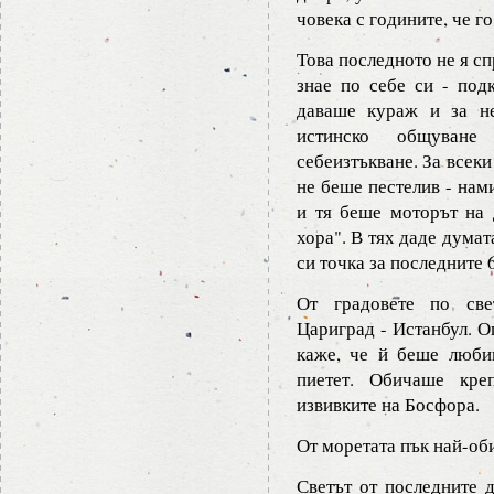
човека с годините, че г
Това последното не я сп
знае по себе си - под
даваше кураж и за н
истинско общуване
себеизтъкване. За всеки
не беше пестелив - нам
и тя беше моторът на 
хора". В тях даде думат
си точка за последните 
От градовете по све
Цариград - Истанбул. О
каже, че й беше люби
пиетет. Обичаше кре
извивките на Босфора.
От моретата пък най-об
Светът от последните 