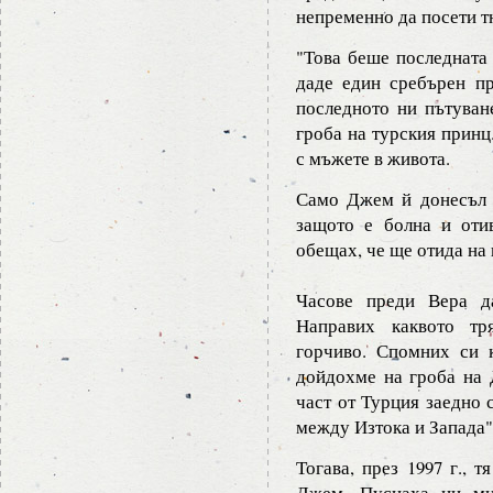
непременно да посети т
"Това беше последната
даде един сребърен пр
последното ни пътуване
гроба на турския принц
с мъжете в живота.
Само Джем й донесъл р
защото е болна и оти
обещах, че ще отида на 
Часове преди Вера д
Направих каквото тр
горчиво. Спомних си 
дойдохме на гроба на 
част от Турция заедно 
между Изтока и Запада"
Тогава, през 1997 г., 
Джем. Пуснаха ни мно