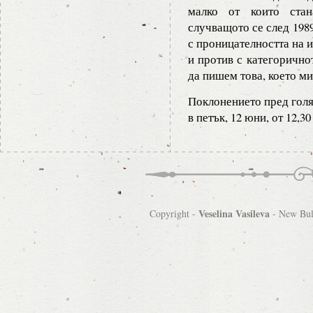
малко от които стан
случващото се след 1989
с проницателността на 
и против с категорично
да пишем това, което м
Поклонението пред голя
в петък, 12 юни, от 12,3
Veselina Vasileva
Copyright -
-
New Bulg