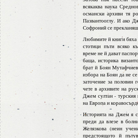
всякаква наука Среднов
османски архиви тя р
Пазвантооглу. И ако Д
Софроний се прекланяш
Любимите й книги бяха 
стотици пъти всяко к
време не й дават паспор
баща, историка визант
брат й Боян Мутафчиев
избора на Боян да не с
заточение за половин г
чете в архивите на рус
Джем султан - турския 
на Европа и коравосърд
Историята на Джем я с
преди да влезе в бол
Желязкова (неин учен
предстоящото й пъту