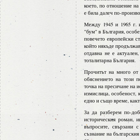
което, по отношение на
е била далеч по-произво
Между 1945 и 1965 г.
"бум" в България, особе
повечето европейски ст
който някъде продължав
отдавна не е актуален,
тоталитарна България.
Прочитът на много от
обяснението на този п
точка на пресичане на 
измислица, особеност, 
едно и също време, какт
За да разберем по-доб
историческия роман, 
въпросите, свързани с
съзнание на българския 