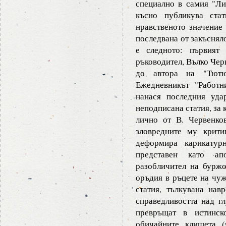
специално в самия "Ли
късно публикува ста
нравственото значение 
последвана от закъснял
е следното: първият 
ръководител, Вълко Чер
до автора на "Тютю
Ежедневникът "Работн
нанася последния уда
неподписана статия, за 
лично от В. Червенко
зловредните му крити
деформира карикату
представен като ап
разобличител на буржо
оръдия в ръцете на чуж
статия, тълкувана нав
справедливостта над гл
превръщат в истинск
обичайните клишета (