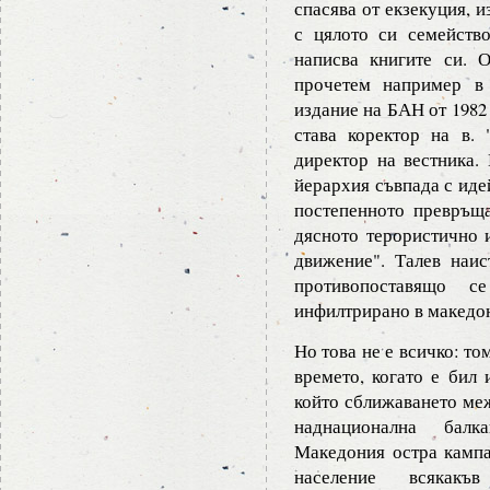
спасява от екзекуция, и
с цялото си семейств
написва книгите си. 
прочетем например в 
издание на БАН от 1982 г
става коректор на в. 
директор на вестника.
йерархия съвпада с иде
постепенното превръщ
дясното терористично 
движение". Талев наис
противопоставящо с
инфилтрирано в македо
Но това не е всичко: то
времето, когато е бил 
който сближаването меж
наднационална балк
Македония остра кампа
население всякакъ