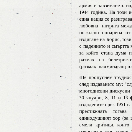
армия и завземането на
1944 година. На този 
една нация се разиграва
любовна интрига между
по-късно попарена от
издигане на Борис, този
с падението и смъртта 
за който стана дума п
размах на белетрист
(размах, надминаващ тоз
Ще пропуснем трудност
след издаването му; "с
многодневни дискусии 
30 януари, 8, 11 и 13 
издадените през 1951 г.
престижната тогава
единодушният хор (за щ
смели критици, които
извисяващ глас срещу 