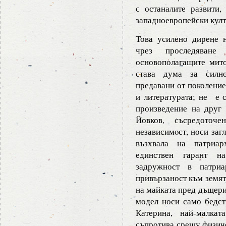
с останалите развити,
западноевропейски култу
Това усилено дирене 
чрез проследяван
основополагащите мито
става дума за силно
предавани от поколение
и литературата; не е 
произведение на друг 
Йовков, съсредоточ
независимoст, носи заг
възхвала на патриар
единствен гарант н
задружност в патриа
привързаност към земят
на майката пред дъщерит
модел носи само бедст
Катерина, най-малка
съпротива срещу физиче