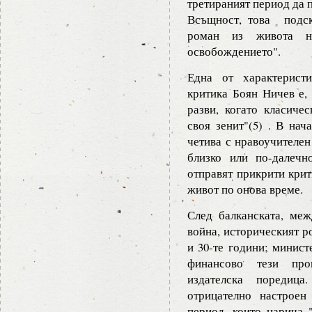
третираният период да 
Всъщност, това подск
роман из живота н
освобождението".
Една от характерист
критика Боян Ничев е,
разви, когато класиче
своя зенит"(5) . В нач
четива с нравоучителен
близко или по-далечн
отправят прикрити кри
живот по онова време.
След балканската, ме
война, историческият р
и 30-те години; минист
финансово тези про
издателска поредица
отрицателно настроен
период, които нарича