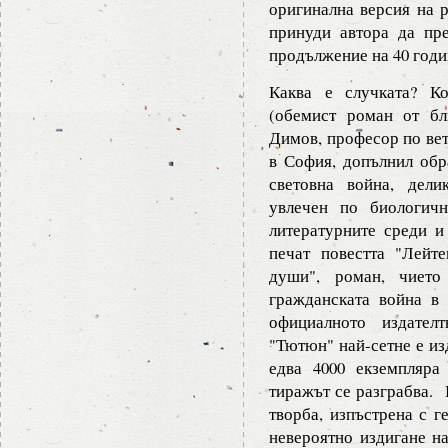
оригинална версия на 
принуди автора да пре
продължение на 40 годин
Каква е случката? Ко
(обемист роман от бл
Димов, професор по вет
в София, допълнил обр
световна война, дели
увлечен по биологичн
литературните среди и 
печат повестта "Лейт
души", роман, чието
гражданската война в
официалното издател
"Тютюн" най-сетне е из
едва 4000 екземпляра
тиражът се разграбва. 
творба, изпъстрена с г
невероятно издигане н