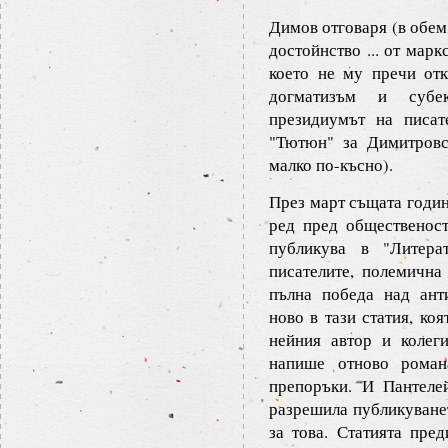
Димов отговаря (в обем
достойнство ... от марк
което не му пречи от
догматизъм и субек
президиумът на писат
"Тютюн" за Димитровс
малко по-късно).
През март същата годин
ред пред общественост
публикува в "Литера
писателите, полемична 
пълна победа над ант
ново в тази статия, ко
нейния автор и колег
напише отново роман
препоръки. И Пантелей
разрешила публикуванет
за това. Статията пред