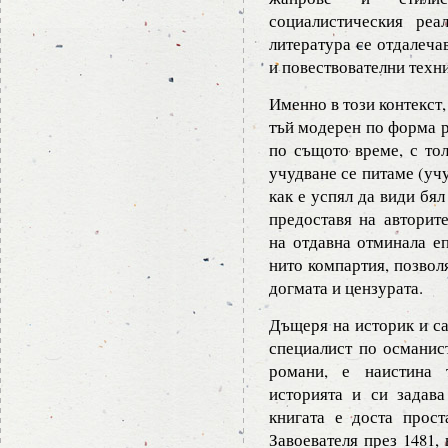
социалистическия ре
литература се отдалеча
и повествователни техн
Именно в този контекст,
тъй модерен по форма р
по същото време, с тол
учудване се питаме (учу
как е успял да види бял
предоставя на авторите
на отдавна отминала еп
нито компартия, позволя
догмата и цензурата.
Дъщеря на историк и са
специалист по османист
романи, е наистина 
историята и си задава
книгата е доста прос
Завоевателя през 1481,