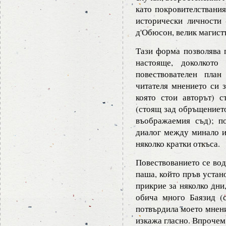
като покровителствания
исторически личности
д'Обюсон, велик магист
Тази форма позволява 
настояще, доколкото 
повествователен план
читателя мнението си з
която стои авторът) с
(стоящ зад обръщението
въображаемия съд); п
диалог между минало и
няколко кратки откъса.
Повествованието се во
паша, който пръв устан
прикрие за няколко дни
обича много Баязид (с
потвърдила моето мнение
изкажа гласно. Впрочем 