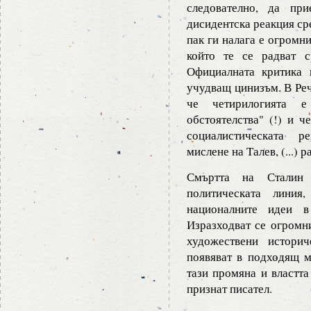
следователно, да пр
дисидентска реакция ср
пак ги налага е огромни
който те се радват с
Официалната критика 
учудващ цинизъм. В Реч
че четирилогията 
обстоятелства" (!) и ч
социалистическата р
мислене на Талев, (...)
Смъртта на Сталин
политическата линия
националните идеи в
Изразходват се огромн
художествени истори
появяват в подходящ м
тази промяна и властта
признат писател.