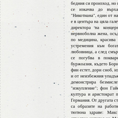
бедния си произход, но
се изкачва до върха
"Никотиана", един от н
е в центъра на цяла га
директора на концер
нервноболна жена, осъд
по медицина, красива
устремения към бога
любовница, а след смър
се погубва в поквар
буржоазия, където Бори
фин естет, дори сноб, и
и от неизбежния упадък
демонстрира безмисл
"изкупление"; фон Гай
култура и аристократ 
Германия. От другата ст
са образите на работ
тютюна здраве: Макс 