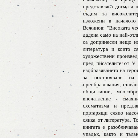
представлява догмата 
съдим за високолите
изложени в началото
Вежинов: "Високата чес
дадена само на най-отл
са допринесли нещо н
литература и които с
художествени произвед
пред писателите от V
изобразяването на геро
за построяване на
преобразования, ставащ
общи линии, многоброй
впечатление - смаян
схематизма и предъв
повтарящи сляпо идео
сянка от литература. Т
книгата е разобличава
упадък, както и тала