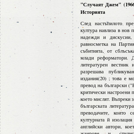
"Случаят Джем" (1966
Историята
След настъпилото пре
култура навлиза в нов 
надежди и дискусии, 
равносметка на Партия
събитията, от сблъсъ
млади реформатори. 
литературен вестник 
разрешава публикува
издания(20) ; това е м
превод на български ("
критически настроени п
което мислят. Въпреки з
българската литература
преводачите, които 
културната й изолация
английски автори, кое
жанрове и стилис