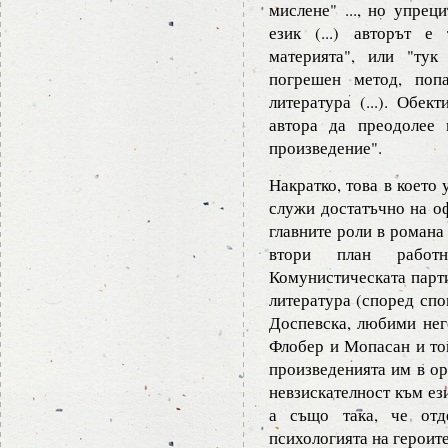
мислене" ..., но упрец
език (...) авторът е
материята", или "тук
погрешен метод, поп
литература (...). Обек
автора да преодолее 
произведение".
Накратко, това в което 
служи достатъчно на оф
главните роли в романа 
втори план работ
Комунистическата парти
литература (според спо
Доспевска, любими него
Флобер и Мопасан и той
произведенията им в ор
невзискателност към ез
а също така, че отд
психологията на героите