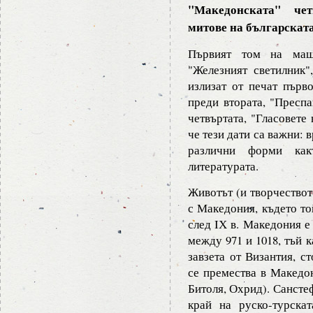
"Македонската" че
митове на българскат
Първият том на мащ
"Железният светилник"
излизат от печат първо
преди втората, "Преспа
четвъртата, "Гласовете
че тези дати са важни: 
различни форми ка
литературата.
Животът (и творчествот
с Македония, където то
след IХ в. Македония е
между 971 и 1018, тъй 
завзета от Византия, с
се премества в Македон
Битоля, Охрид). Санстеф
край на руско-турска