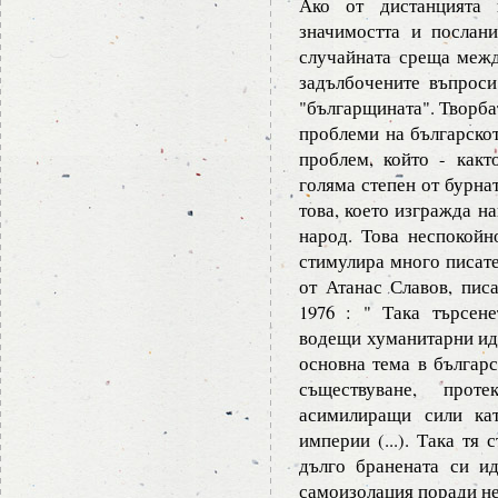
Ако от дистанцията 
значимостта и послан
случайната среща межд
задълбочените въпроси
"българщината". Творба
проблеми на българскот
проблем, който - какт
голяма степен от бурнат
това, което изгражда н
народ. Това неспокойн
стимулира много писате
от Атанас Славов, пис
1976 : " Така търсен
водещи хуманитарни иде
основна тема в българс
съществуване, про
асимилиращи сили кат
империи (...). Така тя
дълго бранената си ид
самоизолация поради н