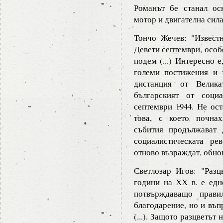
Романът бе станал ос
мотор и двигателна сила 
Тончо Жечев: "Извест
Девети септември, особ
подем (...) Интересно 
големи постижения и 
дистанция от Велика
българският от соци
септември 1944. Не ос
това, с което почнах
събития продължават 
социалистическата р
отново възраждат, обновя
Светлозар Игов: "Разц
години на ХХ в. е едно
потвърждаващо прави
благодарение, но и въп
(...). Защото разцветът