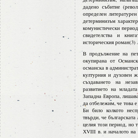
дадено събитие (револ
определен литературен
детерминизъм характер
комунистически период 
свидетелства и книг
историческия роман(3) .
В продължение на пет
окупирана от Османск
османска в администрат
културния и духовен ж
създаването на незав
развитието на младата
Западна Европа, лишава
да отбележим, че това е
Би било колкото несп
твърди, че българската
целия този период, но 
ХVIII в. и началото н