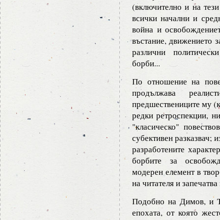
(включително и на тези
всички начални и сред
война и освобождениет
въстание, движението з
различни политическ
борби...
По отношение на пове
продължава реалис
предшествениците му (к
редки ретроспекции, ни
"класическо" повество
субективен разказвач; 
разработените характер
борбите за освобожд
модерен елемент в твор
на читателя и запечатва
Подобно на Димов, и Т
епохата, от която жес