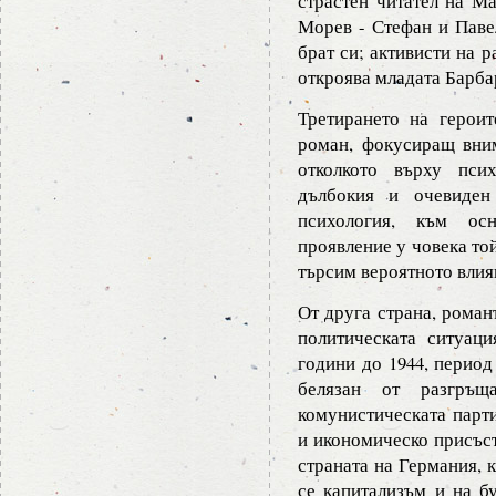
страстен читател на Ма
Морев - Стефан и Павел
брат си; активисти на 
откроява младата Барба
Третирането на героит
роман, фокусиращ вним
отколкото върху пси
дълбокия и очевиден
психология, към осн
проявление у човека то
търсим вероятното влия
От друга страна, роман
политическата ситуац
години до 1944, период
белязан от разгръщ
комунистическата парти
и икономическо присъст
страната на Германия, 
се капитализъм и на бу