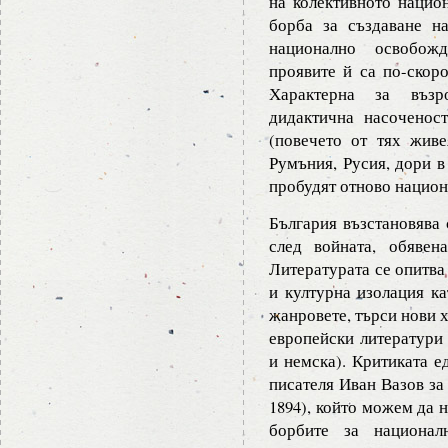
на колективното национ
борба за създаване н
национално освобожд
проявите й са по-скор
Характерна за възр
дидактична насоченос
(повечето от тях жив
Румъния, Русия, дори в
пробудят отново национ
България възстановява 
след войната, обявен
Литературата се опитва
и културна изолация ка
жанровете, търси нови 
европейски литератури 
и немска). Критиката 
писателя Иван Вазов за
1894), който можем да 
борбите за национал