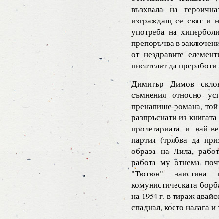
възхвала на героична
изграждащ се свят и н
употреба на хиперболиз
препоръчва в заключени
от нездравите елемент
писателят да преработи 
Димитър Димов склон
съмнения относно ус
пренапише романа, той 
разпръснати из книгата
пролетариата и най-в
партия (трябва да при
образа на Лила, рабо
работа му отнема поч
"Тютюн" наистина 
комунистическата борба
на 1954 г. в тираж двай
спаднал, което налага и 