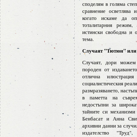
споделям в голяма степ
сравнение осветлява и
когато искаме да оп
тоталитарния режим,
истински свободна и 
тема.
Случаят "Тютюн" или 
Случаят, дори можем
породен от издаванет
отлична илюстраци
социалистическия реали
размразяването, настъп
в паметта на съврем
недостъпни за широка
тайните си механизми 
Бенбасат и Анна Свит
архивни данни за случил
издателство "Труд",