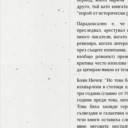
друго, тъй като книгата
"порой от исторически 
Парадоксално е, че
преследвал, арестувал 
много писатели, когато
ревизира, когато литер
през същите изпитания,
изобщо романът) прежи
критика често използва
да цитирам някои от тез
Боян Ничев: "Но това б
изхвърлени в стотици х
три години (главно от 1
години преди това, неп
Това бяха хиляди гер
съзвездия и галактики о
тези книги оставиха сл
явно неговата ностал