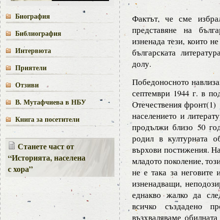
Биография
Фактът, че сме избра
представяне на бълг
Библиография
изненада тези, които не
Интервюта
българската литерату
долу.
Приятели
Победоносното навлизан
Отзиви
септември 1944 г. в по
В. Мутафчиева в НБУ
Отечествения фронт(1) 
населението и литерату
Книга за посетители
продължи близо 50 го
родил в културната о
Станете част от
върхови постижения. На
“Историята, населена
младото поколение, тоз
с хора”
не е така за неговите 
изненадващи, неподози
еднакво жалко да сле
всичко създадено пр
възхваляваме обилната