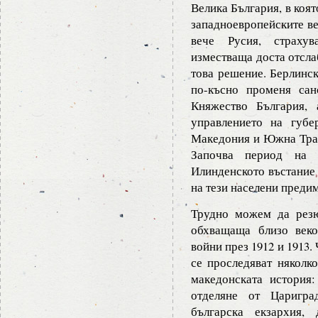
Велика България, в коя
западноевропейските ве
вече Русия, страхув
изместваща доста отсла
това решение. Берлинск
по-късно променя сан
Княжество България,
управлението на губе
Македония и Южна Трак
Започва период на 
Илинденското въстание 
на тези населени преди
Трудно можем да резю
обхващаща близо веко
войни през 1912 и 1913.
се проследяват няколко
македонската история:
отделяне от Царигра
българска екзархия,