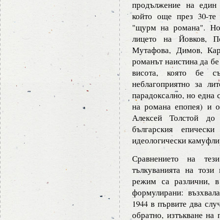
продължение на един 
който още през 30-те
"щурм на романа". Но
лицето на Йовков, П
Мутафова, Димов, Кар
романът наистина да бе
висота, която бе с
неблагоприятно за лит
парадоксално, но една 
на романа епопея) и о
Алексей Толстой до
българския епическ
идеологически камуфлир
Сравнението на тез
тълкуванията на този
режим са различни, в
формулирани: възхвал
1944 в първите два слу
обратно, изтъкване на 