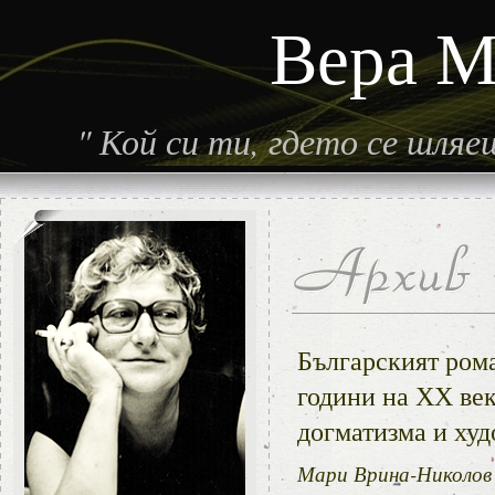
Вера М
"
Кой си ти, гдето се шля
Българският рома
години на ХХ век
догматизма и ху
Мари Врина-Николов -