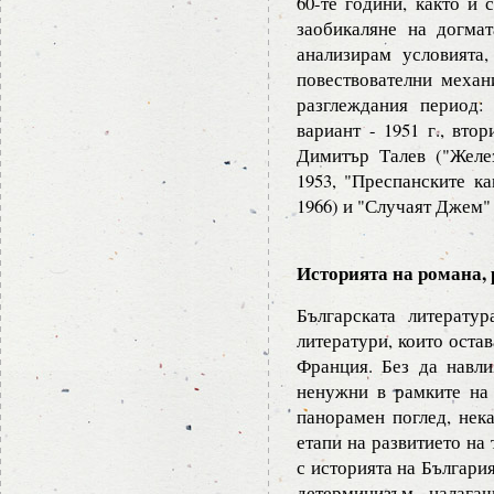
60-те години, както и 
заобикаляне на догма
анализирам условията
повествователни механ
разглеждания период
вариант - 1951 г., втор
Димитър Талев ("Желез
1953, "Преспанските ка
1966) и "Случаят Джем" (
Историята на романа, 
Българската литерату
литератури, които оста
Франция. Без да навли
ненужни в рамките на 
панорамен поглед, нек
етапи на развитието на 
с историята на Българи
детерминизъм, налага