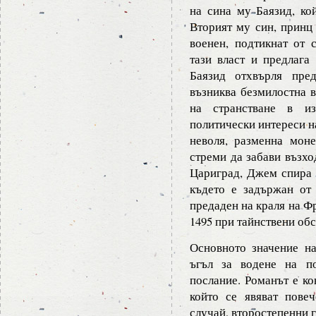
на сина му Баязид, кой
Вторият му син, принц
военен, подтикнат от 
тази власт и предлага
Баязид отхвърля пре
възниква безмилостна 
на странстване в из
политически интереси н
неволя, разменна мон
стреми да забави възхо
Цариград, Джем спира в
където е задържан от
предаден на краля на Ф
1495 при тайнствени обс
Основното значение н
ъгъл за водене на по
послание. Романът е ко
който се явяват пове
случай, второстепенни 