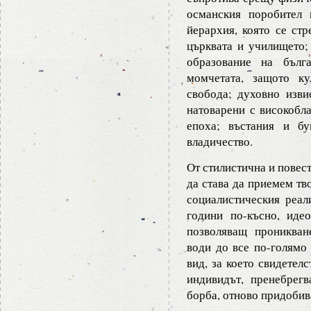
османския поробител 
йерархия, която се стр
църквата и училището;
образование на бълг
момчетата, защото к
свобода; духовно изви
натоварени с високобла
епоха; въстания и б
владичество.
От стилистична и повес
да става да приемем тв
социалистическия реал
години по-късно, идео
позволяващ проникван
води до все по-голямо 
вид, за което свидетел
индивидът, пренебрег
борба, отново придобив