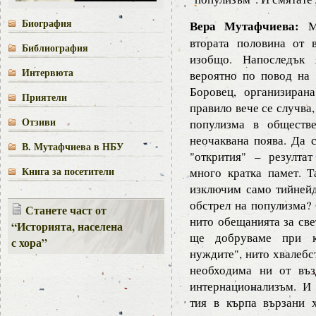
Биография
Вера Мутафчиева:
Мо
втората половина от 
Библиография
изобщо. Напоследък 
Интервюта
вероятно по повод на 
Боровец, организиран
Приятели
правило вече се случва,
Отзиви
популизма в обществе
неочаквана поява. Да 
В. Мутафчиева в НБУ
"открития" – резулта
Книга за посетители
много кратка памет. Т
изключим само тийнейд
обстрел на популизма? 
Станете част от
нито обещанията за све
“Историята, населена
ще добруваме при ко
с хора”
нуждите", нито хвалебс
необходима ни от въз
интернационализъм. И
тия в кърпа вързани 