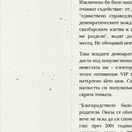
Изключено би било наши
очакват съдействие: от
"единствено справедл
демократическите вождо
сватбарските клетви и 
ни раздели", водят д
месец. Не обещавай нев
Така младите демокра
доста под популистичнат
невестата им – електо
техен оптимизъм VIP п
натъртено като шок. С
наглостта си популизъм
скрита топката.
"Благородството бил
родители. Оказа се оба
вече не иска да си спо
глас през 2001 годи