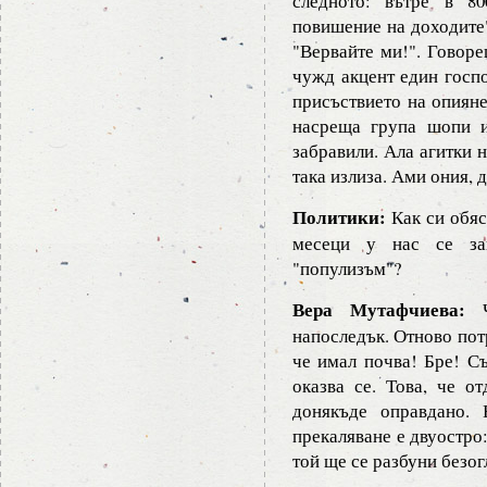
следното: вътре в 8
повишение на доходите"
"Вервайте ми!". Говоре
чужд акцент един госпо
присъствието на опияне
насреща група шопи и
забравили. Ала агитки 
така излиза. Ами ония, 
Политики:
Как си обяс
месеци у нас се заг
"популизъм"?
Вера Мутафчиева:
Ч
напоследък. Отново пот
че имал почва! Бре! С
оказва се. Това, че о
донякъде оправдано.
прекаляване е двуостро
той ще се разбуни безог