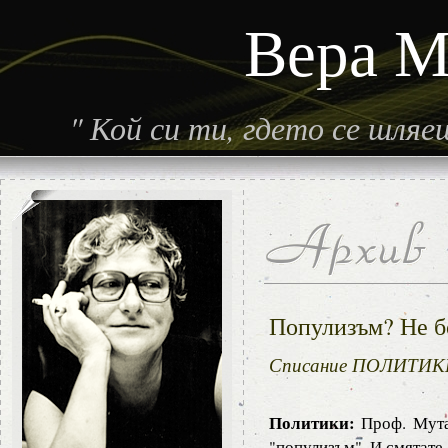
Вера М
"
Кой си ти, гдето се шля
Популизъм? Не бо
Списание ПОЛИТИКИ,
Политики:
Проф. Мута
"популизъм". И смятате 