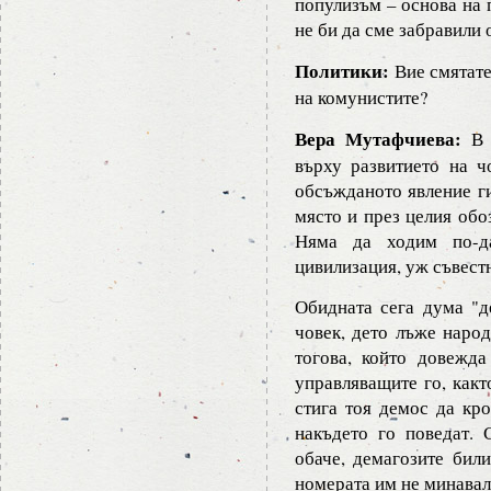
популизъм – основа на 
не би да сме забравили 
Политики:
Вие смятате
на комунистите?
Вера Мутафчиева:
В н
върху развитието на 
обсъжданото явление ги
място и през целия обо
Няма да ходим по-да
цивилизация, уж съвест
Обидната сега дума "д
човек, дето лъже народ
тогова, който довежд
управляващите го, какт
стига тоя демос да кро
накъдето го поведат. 
обаче, демагозите били
номерата им не минавал