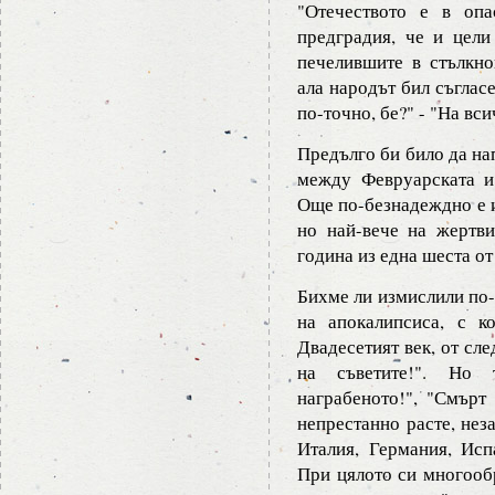
"Отечеството е в опа
предградия, че и цели
печелившите в стълкно
ала народът бил съгласе
по-точно, бе?" - "На вси
Предълго би било да на
между Февруарската и
Още по-безнадеждно е и
но най-вече на жертви
година из една шеста от
Бихме ли измислили по-
на апокалипсиса, с к
Двадесетият век, от сле
на съветите!". Но 
награбеното!", "Смърт 
непрестанно расте, нез
Италия, Германия, Исп
При цялото си многооб