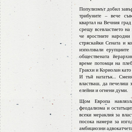
Популизмът добил завър
трибуните – вече съв
квартал на Вечния град
срещу всевластието на 
че яростните народни
стряскайки Сената и ко
използвали ерупциите
обществената йерархи
време потомци на плеб
Гракхи и Кориолан като
И тъй нататък... Смен
властваш, да печелиш з
елейни и огнени думи.
Щом Европа навлязл
феодализма и остатъци
всеки мераклия за влас
посока намери за изго
амбициозни адвокатчета