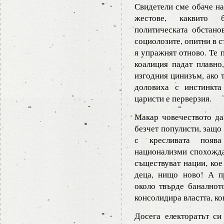
Свидетели сме обаче на
жестове, каквито 
политическата обстано
социолозите, опитни в с
я упражнят отново. Те 
коалиция падат плавно
изгодния цинизъм, ако 
доловиха с инстинкт
царисти е перверзия.
Макар човечеството да
безчет популисти, защо
с кресливата появ
национализми спохожда
съществуват нации, кое
деца, нищо ново! А п
около твърде баналното
консолидира властта, ко
Досега електоратът с