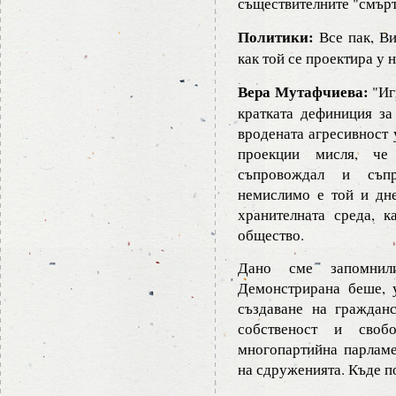
съществителните "смърт"
Политики:
Все пак, Ви
как той се проектира у 
Вера Мутафчиева:
"Игр
кратката дефиниция за
вродената агресивност 
проекции мисля, ч
съпровождал и съпр
немислимо е той и дн
хранителната среда, к
общество.
Дано сме запомнил
Демонстрирана беше, 
създаване на граждан
собственост и свобо
многопартийна парламе
на сдруженията. Къде п