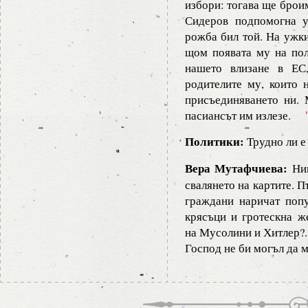
избори: тогава ще брои
Сидеров подпомогна у
рожба бил той. На ужк
щом появата му на пол
нашето влизане в ЕС,
родителите му, които 
присъединяването ни. 
пасиансът им излезе.
Политики:
Трудно ли е 
Вера Мутафчиева:
Ник
свалянето на картите. П
граждани наричат поп
крясъци и гротескна ж
на Мусолини и Хитлер?..
Господ не би могъл да 