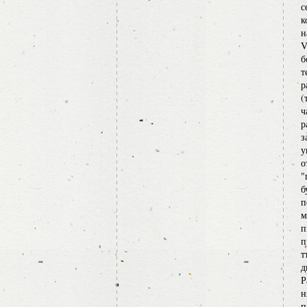
с
к
н
V
б
т
р
(
ч
р
з
у
о
"
б
п
м
п
п
т
д
Р
н
п