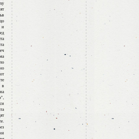
ху
ят
ъв
до
 и
ед
та
ата
еч
ума
ло
но
от
те
 в
на
",
си
та
дят
е.
ез
ни
вя