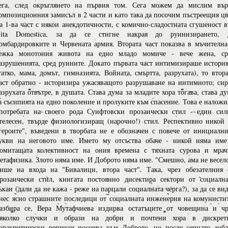
ега, след окръглянето на първия том. Сега можем да мислим вър
омпозиционния замисъл в 2 части и като така да посочим пъстреещия цв
а 1-ва част с някои анекдотичности, с комично-сладостната сгушеност в
ita Domestica, за да се стигне накрая до руинизирането, 
омбардировките и Червената армия. Втората част показва в мъчителна
ежка монотония живота на едно младо момиче - вече жена, ср
азрушенията, сред руините. Докато първата част интимизираше история
татко, мама, домът, гимназията, Войната, смъртта, разрухата), то втор
аст обратно - историзира ужасяващото разрушаване на интимното; сир
азрухата отвътре, в душата. Става дума за младите хора тогава, става д
а съсипията на едно поколение и пролуките към спасение. Това е наложи
потребата на своего рода Суифтовски прозаически стил - един сил
телесен, твърде физиологизиращ (нарочно!) стил. Респективно никой 
героите", въведени в творбата не е обозначен с повече от инициални
укви на неговото име. Името му отсъства обаче - никой няма име
омитащата колективност на ония времена с тяхната сурова и мрач
етафизика. Злото няма име. И Доброто няма име. "Смешно, ама не весело
ише на входа на "Бивалици, втора част". Така, чрез обезателния 
розаически стил, книгата постоянно дисектира сектори от социална
ъкан (дали да не кажа - реже на парцали социалната черга?), за да се ви
нес ясно страшните последици от социалната инженерия на комунистит
азбира се, Вера Мутафчиева издирва остатъците от човещина и чр
яколко случки и образи на добри и почтени хора в дискрет
аракритически репризи посочва към Доброто, но после сепнато доба