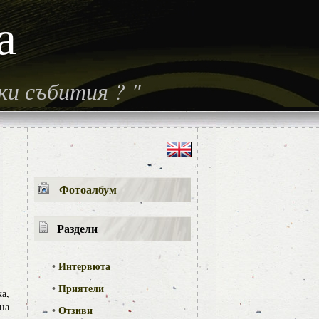
а
ски събития
?
"
Фотоалбум
Раздели
•
Интервюта
•
Приятели
а,
на
•
Отзиви