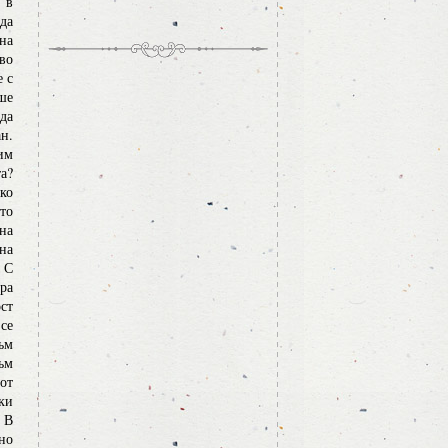
 в
да
на
во
е с
ише
да
н.
им
та?
ко
то
на
 на
 С
ра
ст
се
ъм
ъм
от
ки
 В
но