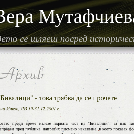
Вера Мутафчиев
гдето се шляеш посред историче
"Бивалици" - това трябва да се прочете
ни Илков, ЛВ 19-31.12.2001 г.
огато преди време излезе първата част на "Бивалици", аз пак так
зправен пред публика, направих писмено изказване, в което показах фо