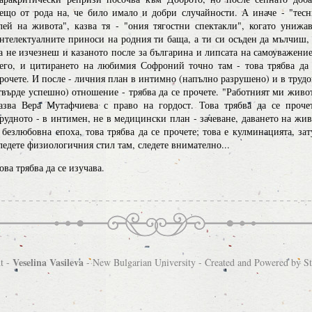
ещо от рода на, че било имало и добри случайности. А иначе - "тесн
лей на живота", казва тя - "ония тягостни спектакли", когато унижав
нтелектуалните приноси на родния ти баща, а ти си осъден да мълчиш, 
а не изчезнеш и казаното после за българина и липсата на самоуважение
его, и цитирането на любимия Софроний точно там - това трябва да 
рочете. И после - личния план в интимно (напълно разрушено) и в трудо
твърде успешно) отношение - трябва да се прочете. "Работният ми живот
азва Вера Мутафчиева с право на гордост. Това трябва да се прочет
рудното - в интимен, не в медицински план - зачеване, даването на жив
 безлюбовна епоха, това трябва да се прочете; това е кулминацията, за
ледете физиологичния стил там, следете внимателно...
ова трябва да се изучава.
Veselina Vasileva
t -
-
New Bulgarian University
- Created and Powered by
S