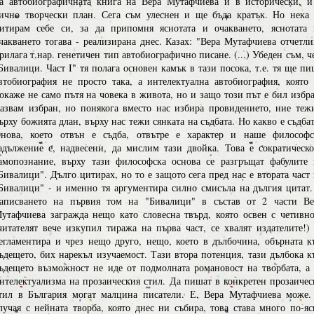
а автобиографичната книга на Вера Мутафчиева и в исторически, и
ично творчески план. Сега съм улеснен и ще бъда кратък. Но нека 
итирам себе си, за да припомня яснотата и очакването, яснотата 
чакването тогава - реализирана днес. Казах: "Вера Мутафчиева отчетли
рилага т.нар. генетичен тип автобиографично писане. (...) Убеден съм, ч
Бивалици. Част I" тя полага основен камък в тази посока, т.е. тя ще п
втобиография не просто така, а интелектуална автобиография, която 
окаже не само пътя на човека в живота, но и защо този път е бил избра
азвам избран, но понякога вместо нас избира провидението, ние теж
ърху божията длан, върху нас тежи сянката на съдбата. Но какво е съдба
нова, което отвън е съдба, отвътре е характер и наше философс
адължение е, надвесени, да мислим тази двойка. Това е сократическо
амопознание, върху тази философска основа се разгръщат фабулите 
Бивалици". Дълго цитирах, но то е защото сега пред нас е втората част
Бивалици" - и именно тя аргументира силно смисъла на дългия цитат.
аписването на първия том на "Бивалици" в състав от 2 части Ве
утафчиева загражда нещо като словесна твърд, която освен с четивно
читателят вече изкупил тиража на първа част, се хвалят издателите!) 
егламентира и чрез нещо друго, нещо, което в дълбочина, обърната к
ъдещето, бих нарекъл изучаемост. Тази втора потенция, тази дълбока к
ъдещето възможност не иде от подмолната романовост на творбата, а 
нтелектуализма на прозаическия стил. Да пишат в конкретен прозаичес
тил в България могат малцина писатели. Е, Вера Мутафчиева може.
лучая с нейната творба, която днес ни събира, това става много по-яс