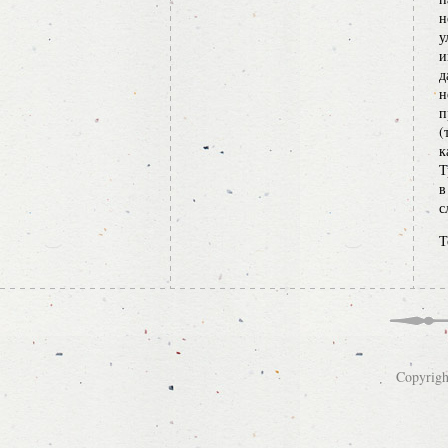
н
у
и
д
н
п
(
к
Т
в
с
Т
Copyrigh