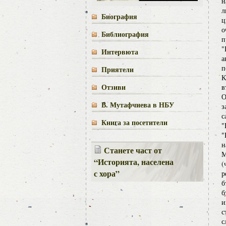
н
л
Биография
ц
о
Библиография
п
"
Интервюта
а
п
Приятели
К
Отзиви
в
О
В. Мутафчиева в НБУ
з
с
Книга за посетители
"
"
н
Станете част от
М
“Историята, населена
(
с хора”
р
б
б
и
с
с