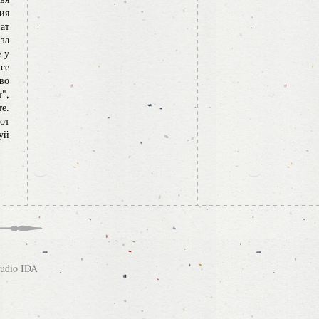
ия
ат
за
 у
се
во
",
е.
от
туй
tudio IDA