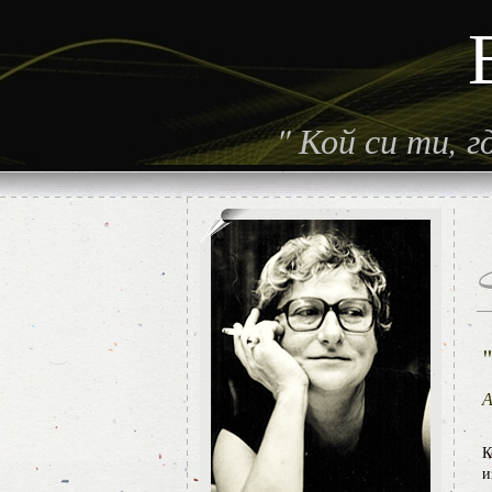
"
Кой си ти, 
А
К
и