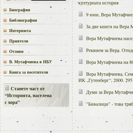
културната история
Биография
9 юни, Вера Мутафчие
Библиография
За две книги на Вера 
Интервюта
Вера Мутафчиева насел
Приятели
Реквием за Вера. Отид
Отзиви
В. Мутафчиева в НБУ
Вера Мутафчиева на 8
Книга за посетители
Вера Мутафчиева, Семе
ИК „Гутенберг“, 2000. 295 
Станете част от
Думи за Вера Мутафчи
“Историята, населена
с хора”
"Бивалици" - това тряб