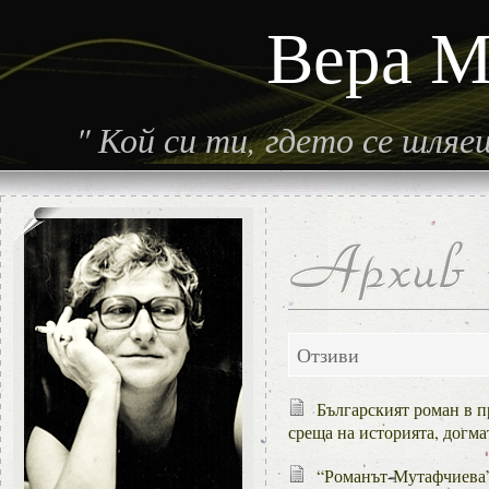
Вера М
"
Кой си ти, гдето се шля
Отзиви
Българският роман в п
среща на историята, догм
“Романът-Мутафчиева”: