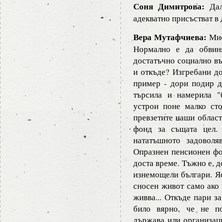
Соня Димитрова:
Дал
адекватно присъстват в 
Вера Мутафчиева:
Мис
Нормално е да обвиня
достатъчно социално въ
и откъде? Изгребани д
пример - дори подир д
търсила и намерила "
устрои поне малко ст
превзетите наши област
фонд за същата цел.
нататъшното задоволя
Опразнен пенсионен фон
доста време. Тъжно е, 
изнемощели българи. Яс
сносен живот само ако 
живва... Откъде пари з
било вярно, че не п
държава или организаци