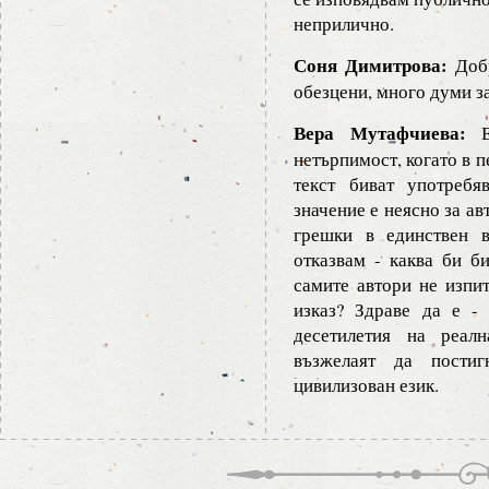
неприлично.
Соня Димитрова:
Добр
обезцени, много думи з
Вера Мутафчиева:
Е,
нетърпимост, когато в п
текст биват употребя
значение е неясно за ав
грешки в единствен в
отказвам - каква би би
самите автори не изпи
изказ? Здраве да е -
десетилетия на реал
възжелаят да постиг
цивилизован език.