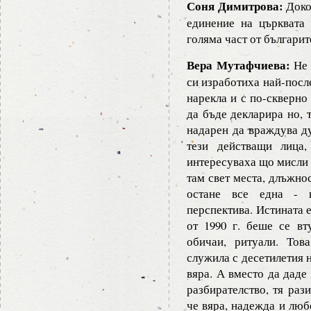
Соня Димитрова:
Доко
единение на църквата
голяма част от българи
Вера Мутафчиева:
Не 
си изработиха най-посл
нарекла и с по-скверно
да бъде декларира но, 
надарен да враждува ду
тези действащи лица
интересуваха що мисли з
там свет места, длъжнос
остане все една - н
перспектива. Истината е
от 1990 г. беше се вт
обичаи, ритуали. Тов
служила с десетилетия н
вяра. А вместо да даде
разбирателство, тя раз
че вяра, надежда и люб