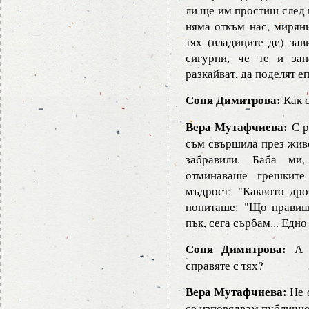
ли ще им простиш след 
няма откъм нас, миряни
тях (владиците де) за
сигурни, че те и за
разкайват, да поделят еп
Соня Димитрова:
Как с
Вера Мутафчиева:
С р
съм свършила през живо
забравили. Баба ми,
отминаваше грешките
мъдрост: "Каквото др
попиташе: "Що правиш?
пък, сега сърбам... Едно
Соня Димитрова:
А н
справяте с тях?
Вера Мутафчиева:
Не о
се изповядвам публично