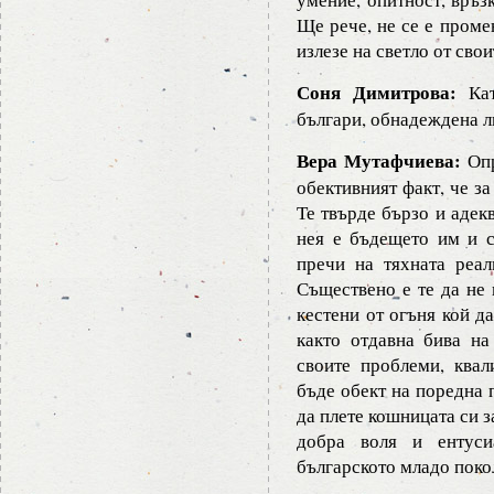
Ще рече, не се е проме
излезе на светло от сво
Соня Димитрова:
Кат
българи, обнадеждена ли
Вера Мутафчиева:
Опр
обективният факт, че з
Те твърде бързо и адек
нея е бъдещето им и с
пречи на тяхната реал
Съществено е те да не 
кестени от огъня кой да
както отдавна бива на
своите проблеми, квал
бъде обект на поредна 
да плете кошницата си з
добра воля и ентуси
българското младо поко