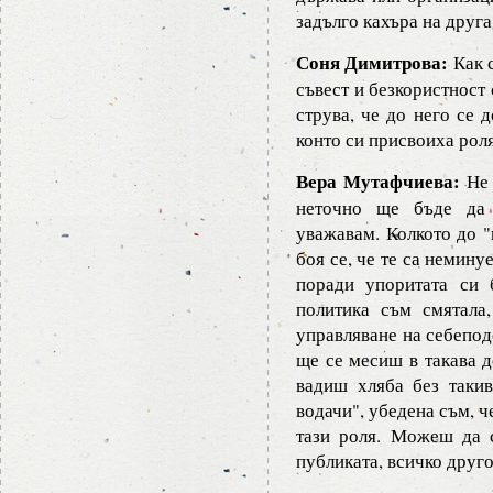
задълго кахъра на друга.
Соня Димитрова:
Как с
съвест и безкористност 
струва, че до него се 
конто си присвоиха рол
Вера Мутафчиева:
Не 
неточно ще бъде да 
уважавам. Колкото до "
боя се, че те са немину
поради упоритата си 
политика съм смятала
управляване на себеподо
ще се месиш в такава 
вадиш хляба без такив
водачи", убедена съм, ч
тази роля. Можеш да с
публиката, всичко друго