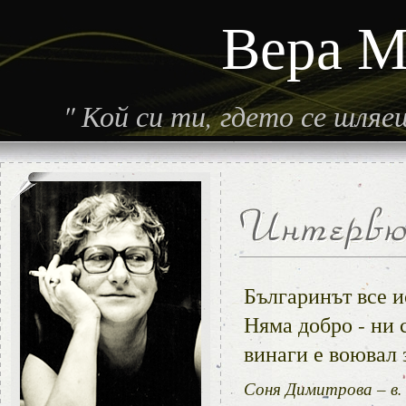
Вера М
"
Кой си ти, гдето се шля
Българинът все ис
Няма добро - ни 
винаги е воювал 
Соня Димитрова – в.