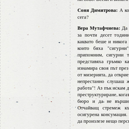
Соня Димитрова:
А ко
сега?
Вера Мутафчиева:
Да 
за почти десет годин
каквато беше и никога 
които бяха "сигурни
припомним, сигурни т
представяха гръмко к
изнамира своя път през
от мизерията, да откри
непрестанно слушаш ж
работа"! Аз пък искам 
преструктуриране, когат
бюро и да не върши 
Отчайващ стремеж къ
осигурена консумация. 
да произлезе нещо перс