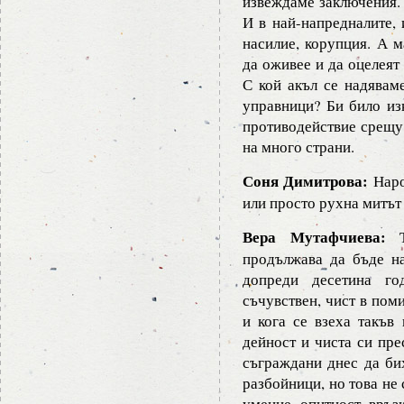
извеждаме заключения. 
И в най-напредналите, 
насилие, корупция. А м
да оживее и да оцелеят
С кой акъл се надявам
управници? Би било из
противодействие срещу 
на много страни.
Соня Димитрова:
Наро
или просто рухна митът 
Вера Мутафчиева:
Ту
продължава да бъде на
допреди десетина го
съчувствен, чист в пом
и кога се взеха такъв
дейност и чиста си пре
съграждани днес да би
разбойници, но това не 
умение, опитност, връз