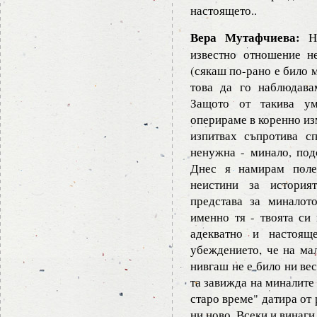
настоящето..
Вера Мутафчиева:
На
известно отношение н
(сякаш по-рано е било 
това да го наблюдава
Защото от такива ум
оперираме в коренно из
изпитвах съпротива с
ненужна - минало, по
Днес я намирам полез
неистини за история
представа за миналот
именно тя - твоята си
адекватно и настоящ
убеждението, че на мал
нивгаш не е било ни вес
та завижда на миналите 
старо време" датира от 
ни ново. Всеки и винаги 