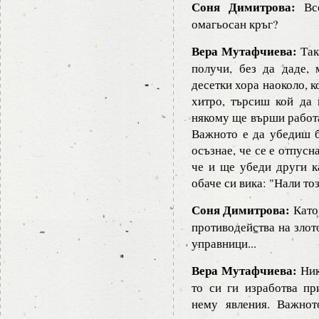
Соня Димитрова:
Все
омагьосан кръг?
Вера Мутафчиева:
Так
получи, без да даде,
десетки хора наоколо, к
хитро, търсиш кой да 
някому ще върши работа
Важното е да убедиш б
осъзнае, че се е отпусн
че и ще убеди други к
обаче си вика: "Нали тоз
Соня Димитрова:
Като 
противодейства на злот
управници...
Вера Мутафчиева:
Ник
то си ги изработва пр
нему явления. Важнот