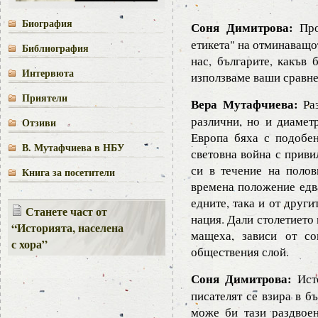
Биография
Соня Димитрова:
Проф
етикета" на отминаващо
Библиография
нас, българите, какъв
Интервюта
използваме ваши сравн
Приятели
Вера Мутафчиева:
Раз
различни, но и диамет
Отзиви
Европа бяха с подобен
В. Мутафчиева в НБУ
световна война с приви
си в течение на полов
Книга за посетители
времена положение едва
едните, така и от други
Станете част от
нация. Дали столетието
“Историята, населена
мащеха, зависи от со
с хора”
обществения слой.
Соня Димитрова:
Исто
писателят се взира в б
може би тази раздвоен