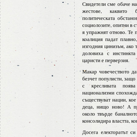
Свидетели сме обаче на
жестове, каквито 
политическата обстано
социолозите, опитни в с
я упражнят отново. Те 
коалиция падат плавно
изгодния цинизъм, ако 
доловиха с инстинкт
царисти е перверзия.
Макар човечеството да
безчет популисти, защо
с кресливата появ
национализми спохожда
съществуват нации, кое
деца, нищо ново! А п
около твърде баналното
консолидира властта, ко
Досега електоратът с