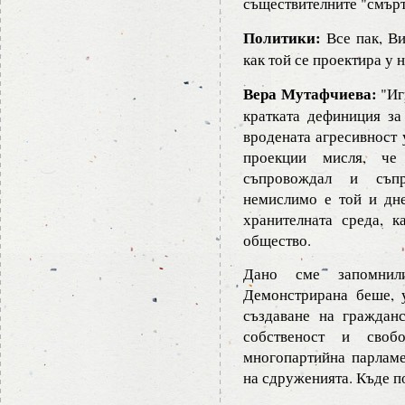
съществителните "смърт"
Политики:
Все пак, Ви
как той се проектира у 
Вера Мутафчиева:
"Игр
кратката дефиниция за
вродената агресивност 
проекции мисля, ч
съпровождал и съпр
немислимо е той и дн
хранителната среда, к
общество.
Дано сме запомнил
Демонстрирана беше, 
създаване на граждан
собственост и свобо
многопартийна парламе
на сдруженията. Къде п