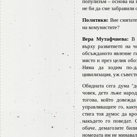
популизъм – основа на 
не би да сме забравили 
Политики:
Вие смятате
на комунистите?
Вера Мутафчиева:
В н
върху развитието на 
обсъжданото явление ги
място и през целия обо
Няма да ходим по-да
цивилизация, уж съвест
Обидната сега дума "д
човек, дето лъже народ
тогова, който довежд
управляващите го, какт
стига тоя демос да кро
накъдето го поведат. 
обаче, демагозите били
номерата им не минавал