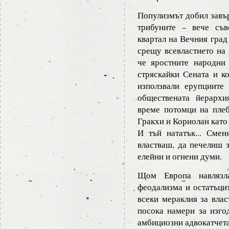
Популизмът добил завър
трибуните – вече съв
квартал на Вечния град
срещу всевластието на 
че яростните народни
стряскайки Сената и ко
използвали ерупциите
обществената йерархи
време потомци на плеб
Гракхи и Кориолан като
И тъй нататък... Смен
властваш, да печелиш з
елейни и огнени думи.
Щом Европа навлязл
феодализма и остатъци
всеки мераклия за влас
посока намери за изго
амбициозни адвокатчета