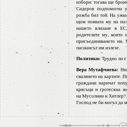
избори: тогава ще брои
Сидеров подпомогна у
рожба бил той. На ужк
щом появата му на пол
нашето влизане в ЕС,
родителите му, които 
присъединяването ни. 
пасиансът им излезе.
Политики:
Трудно ли е 
Вера Мутафчиева:
Ник
свалянето на картите. П
граждани наричат поп
крясъци и гротескна ж
на Мусолини и Хитлер?..
Господ не би могъл да 