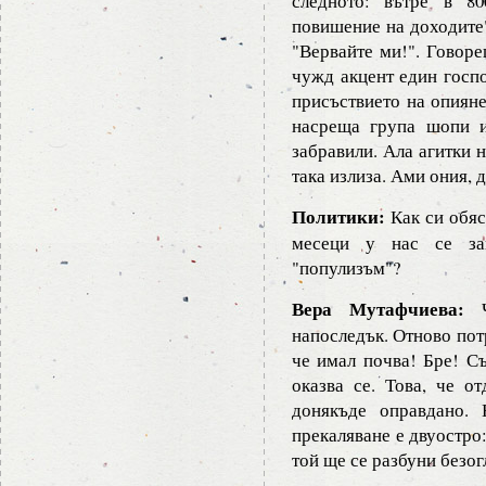
следното: вътре в 8
повишение на доходите"
"Вервайте ми!". Говоре
чужд акцент един госпо
присъствието на опияне
насреща група шопи и
забравили. Ала агитки 
така излиза. Ами ония, 
Политики:
Как си обяс
месеци у нас се заг
"популизъм"?
Вера Мутафчиева:
Ч
напоследък. Отново пот
че имал почва! Бре! С
оказва се. Това, че о
донякъде оправдано.
прекаляване е двуостро
той ще се разбуни безог