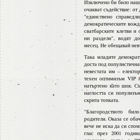
Изключено би било наши
очакват съдействие: от
"единствено справедл
демократическите вождо
сватбарските клетви и 
ни раздели", водят д
месец. Не обещавай нев
Така младите демокра
доста под популистичнат
невестата им – електо
техен оптимизъм VIP п
натъртено като шок. С
наглостта си популизъм
скрита топката.
"Благородството бил
родители. Оказа се оба
вече не иска да си спо
глас през 2001 годи