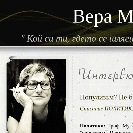
Вера М
"
Кой си ти, гдето се шля
Популизъм? Не бо
Списание ПОЛИТИКИ,
Политики:
Проф. Мута
"популизъм". И смятате 