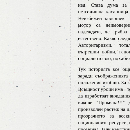
нея. Става дума за 
петгодишна касапница,
Неизбежен завършек - 
мотор са неимоверно
надеждата, че трябва
естествено. Какво след
Авторитаризми, тота
вътрешни войни, гено
социалното зло, похаби
Тук историята все ощ
заради съображенията
положение изобщо. За к
Всъщност уроци има - т
да изработват виждания
викове "Промяна!!!" 
произволен растеж на д
прозрачното за всек
националните ресурси, н
промяна! Дали наистина