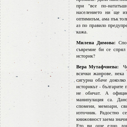
при "все по-нататъш
населението ни ще и
оптимизъм, ама пък тол
аз по правило предупр
кажа.
Милена Димова:
Спор
съвремие би се спрял
историк?
Вера Мутафчиева:
Че 
всички жанрове, нека 
сигурна обаче доколко
историкът - българите 
не обичат. А официо
манипулация са. Дан
спомени, мемоари, св
източник. Радостно с
книжовност заема значи
Ето ви още едно док