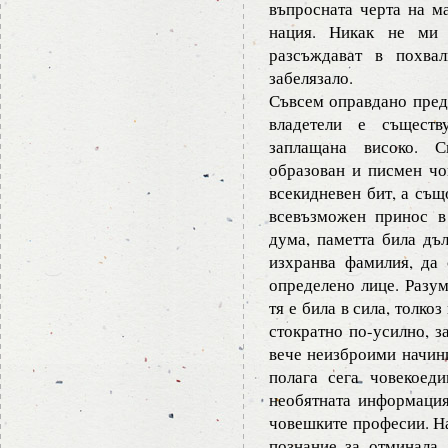
въпросната черта на м
нация. Никак не ми 
разсъждават в похва
забелязало.
Съвсем оправдано преди
владетели е съществ
заплащана високо. С
образован и писмен чов
всекидневен бит, а същ
всевъзможен принос в
дума, паметта била дъл
изхранва фамилия, да 
определено лице. Разум
тя е била в сила, толко
стократно по-усилно, за
вече неизброими начини
полага сега човекоед
необятната информация
човешките професии. На
познание за отминала 