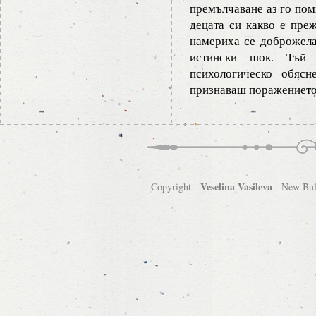
премълчаване аз го помн
децата си какво е пре
намериха се доброжела
истински шок. Тъй
психологическо обясн
признаваш поражението
Veselina Vasileva
Copyright -
-
New Bulg