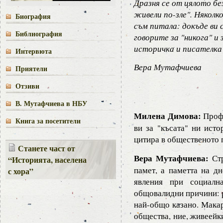
Дразня се от цялото бе
живели по-зле". Няколк
Биография
съм питала: докъде ви 
Библиография
говорите за "никога" и 
историчка и писателка
Интервюта
Вера Мутафчиева
Приятели
Отзиви
В. Мутафчиева в НБУ
Милена Димова:
Профе
Книга за посетители
ви за "късата" ни исто
цитира в общественото 
Станете част от
Вера Мутафчиева:
Стр
“Историята, населена
памет, а паметта на д
с хора”
явления при социалн
общовалидни причини: р
най-общо казано. Макар
общества, ние, живеейк