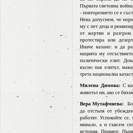
Първата световна война
- повторението се е със
Нека допуснем, че норм
му с пет деца и реквизи
от жертви и разгром.
протестира или дезерти
Иначе казано: и да р
нацията му отсъствието
политически елит. Док
късно пак елитът, мака
трета национална катаст
Милена Димова:
С ка
животът ни, ако се бяхм
Вера Мутафчиева:
Боя
да отстъпя от убежден
работят. Успокойте се,
минало, а и съвсем се
история. Пример: Първ