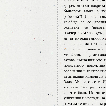
да ремонтират покрива
български мъже в ту
работата?! И това ня
Въобще аз се дразня
окайване, че "никога
подчертавам тази дума.
не за интелигентния к
сравнение, да стигне
карала в трамвая и с
миналото, та ще ми гово
затова "Бивалици"-те 
последното поколени
огорчения и компромис
деца вкъщи нямали ли с
било. Мълчало се е. И
мълчали. От страх, казв
срам е било. Не може
унижения и несгоди, за
няма да те има вече за 