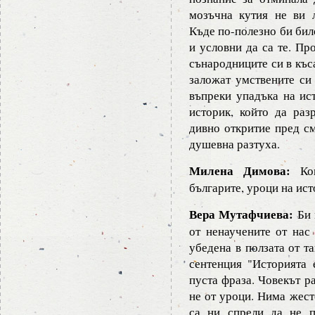
мозъчна кутия не ви 
Къде по-полезно би бил
и условни да са те. Пр
сънародниците си в къса
заложат умствените си
въпреки упадъка на ис
историк, който да ра
дивно откритие пред см
душевна разтуха.
Милена Димова:
Кои
българите, уроци на ист
Вера Мутафчиева:
Би 
от ненаучените от нас
убедена в ползата от т
сентенция "Историята 
пуста фраза. Човекът ра
не от уроци. Нима жест
са ни спрели да не п