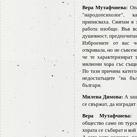
Вера Мутафчиева:
Опа
"народопсихолог", 
приписваха. Смятам я 
работа изобщо. Във в
душевност, предпочитан
Изброените от вас ч
откривала, но не съвсем
че те характеризират 
милиони хора със същи
По тази причина катего
недостатъците "на бъ
българи.
Милена Димова:
А защ
се свържат, да изградят
Вера Мутафчиева:
Б
общество само по турск
хората се събират и кой
А сега чета наскоро, ч