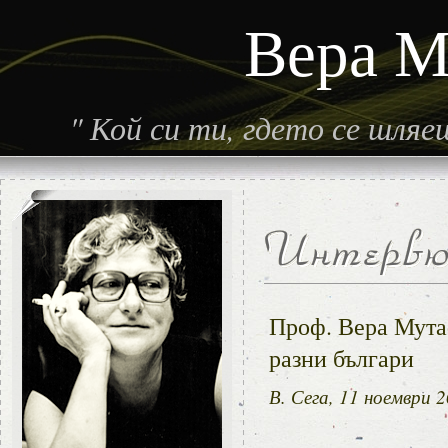
Вера М
"
Кой си ти, гдето се шля
Проф. Вера Мута
разни българи
В. Сега, 11 ноември 2