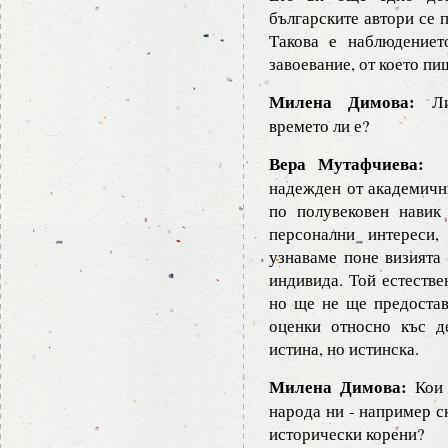
българските автори се 
Такова е наблюдениет
завоевание, от което пи
Милена Димова:
Лит
времето ли е?
Вера Мутафчиева:
Ра
надежден от академични
по полувековен навик
персонални интереси,
узнаваме поне визията
индивида. Той естестве
но ще не ще предостав
оценки относно къс д
истина, но истинска.
Милена Димова:
Кои 
народа ни - например ск
исторически корени?