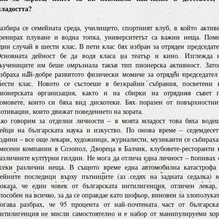
ладостта?
азбира се семейната среда, училището, спортният клуб, в който актив
ренирах плуване и водна топка, университетът са важни неща. Пом
дин случай в шести клас. В пети клас бях избран за отряден председате
сновната дейност бе да водя класа на театър и кино. Изглежда 
ъучениците им беше омръзнала такъв тип пионерска активност. Зато
збраха най-добре развитото физически момиче за отряден председател
ести клас. Новото се състоеше в безкрайни събрания, посветени 
ионерската организация, както и на сбирки на отрядния съвет 
омовете, които си бяха вид дискотеки. Бях поразен от повърхностни
отивации, които движат поведението на хората.
ко говорим за отделни личности – в моята младост това бяха воде
ейци на българската наука и изкуство. По онова време – седемдесет
одини – все още лекари, художници, журналисти, музиканти се събираха
месени компании в Созопол, Двореца в Балчик, клубовете-ресторанти 
азличните културни гилдии. Не мога да отлича една личност – попивах 
секи различни неща. В същото време една автомобилна катастрофа
ейните последици върху пътниците (аз седях на задната седалка) 
оказа, че един човек от българската интилигенция, отличен лекар,
пособен на всичко, за да се оправдае като шофьор, виновен за злополукат
огава разбрах, че 95 процента от най-почтената част от българска
нтилигенция не мисли самостоятелно и е набор от манипулируеми хор