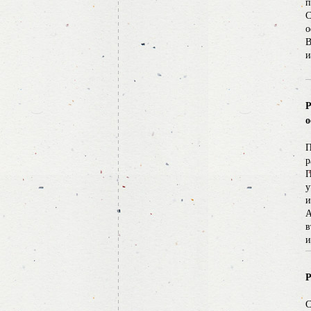
п
С
о
В
и
Р
о
П
р
П
у
и
А
в
и
Р
С