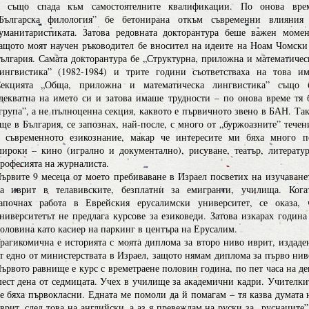
 също спада към самостоятелните квалификации. По онова вре
Българска филология” бе бетонирана откъм съвременни влияния
уманитаристиката. Затова редовната докторантура беше важен момен
ащото моят научен ръководител бе вносител на идеите на Ноам Чомски
ългария. Самата докторантура бе „Структурна, приложна и математичес
ингвистика” (1982-1984) и трите години съответстваха на това им
екцията „Обща, приложна и математическа лингвистика” също 
декватна на името си и затова имаше трудности – по онова време тя 
група”, а не пълноценна секция, каквото е първичното звено в БАН. Так
ще в България, се запознах, най-после, с много от „буржоазните” течен
 съвременното езикознание, макар че интересите ми бяха много п
ироки – кино (игрално и документално), рисуване, театър, литератур
рофесията на журналиста.
ървите 9 месеца от моето пребиваване в Израел посветих на изучаване
а иврит в телавивските, безплатни за емигранти, училища. Кога
апочнах работа в Еврейския ерусалимски университет, се оказа, 
ниверситетът не предлага курсове за езиковеди. Затова изкарах година
оловина като касиер на паркинг в центъра на Ерусалим.
рагикомична е историята с моята диплома за второ ниво иврит, издаде
т едно от министерствата в Израел, защото нямам диплома за първо нив
ървото равнище е курс с времетраене половин година, по пет часа на де
ест дена от седмицата. Учех в училище за академични кадри. Учителки
е бяха първокласни. Едната ме помоли да й помагам – тя казва думата 
врит, след това на английски, а аз я превеждам на руски за „руснаците”