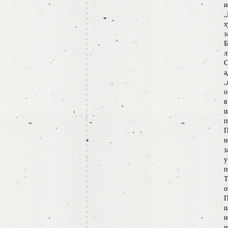
и
„
х
з
Б
л
С
а
„
о
в
ш
п
П
н
з
у
п
Т
о
П
ш
н
и