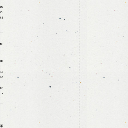
то
е.
на
от
то
на
не
те
 -
ор