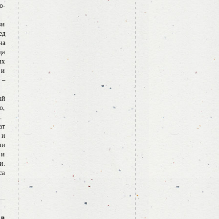
о-
зи
ед
на
ща
их
 и
 –
ай
о,
.
ат
 и
ли
 и
и.
са
 в