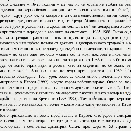
оето следване – 18-23 години – ме научи, че хората не трябва да бъд
азделяни на черно-белия принцип, че у всеки човек има и „бяло”,
черно”. Друг урок бе, че каквото и да става единственият начин човек 
реодолее трудностите в живота е да се труди. Усвояването и прилагане
а този урок в условията на „реалния социализъм” ми докара много теж
еприятности в периода на агонията на системата – 1985-1988. Оказа се, 
з, като редови гражданин, нямам правото да се трудя извънредн
енонощно или просто повече от другите. Eдновременното трудене в Б
 в едно месечно списание доведе до съдебно преследване, завършило в м
олза – но стана още по-лошо – оказа се, че моят докторат е плод на л
овек, както стана ясно от вътрешната защита през 1986 г. Преработих м
руд, от който черпя идеи и досега, като за студенти, но се оказа, че
много сложен”. Защитих като по чудо през пролетта на 1989 г. 
ътрешно обсъждане. Този урок обаче се оказа много полезен при мое
мигриране в Израел (1992), където хората работят здраво. Оказа се, че 
ъм нетипичен представител на „посткомунистическите чукове”. Зато
свен в Ерусалимския еврейски университет работих и като касиер на ед
аркинг в центъра на Ерусалим (1993-1995). Там преминах през курсове
о иврит, по менталност и прочее – които нито един университет в Изра
е предлага.
оето тригодишно и повече пребиваване в Израел, като редови емигран
е научи на много неща – от срещите и разговорите с литературовед
олклориста и семиотика Димитрий Сегал, през хора от 53 страни 