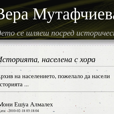
Вера Мутафчиев
гдето се шляеш посред историче
Историята, населена с хора
рхив на населението, пожелало да насели
сторията ...
Мони Ешуа Алмалех
ата: 2010-02-18 03:18:04