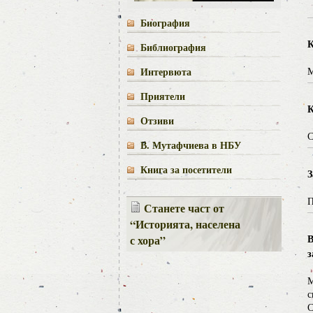
Биография
К
Библиография
Интервюта
М
Приятели
К
Отзиви
С
В. Мутафчиева в НБУ
Книга за посетители
З
П
Станете част от
“Историята, населена
В
с хора”
з
М
с
С