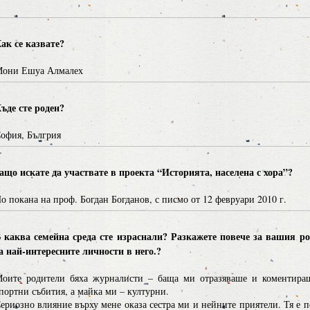
ак се казвате?
они Ешуа Алмалех
ъде сте роден?
офия, Бългрия
ащо искате да участвате в проекта “Историята, населена с хора”?
о покана на проф. Богдан Богданов, с писмо от 12 февруари 2010 г.
 каква семейна среда сте израснали? Разкажете повече за вашия ро
а най-интересните личности в него.?
оите родители бяха журналисти – баща ми отразяваше и коментира
портни събития, а майка ми – културни.
ериозно влияние върху мене оказа сестра ми и нейните приятели. Тя е п