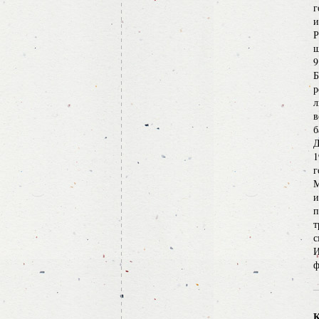
г
и
Р
ш
9
Б
р
л
в
б
Д
1
г
М
и
п
т
с
И
ф
К