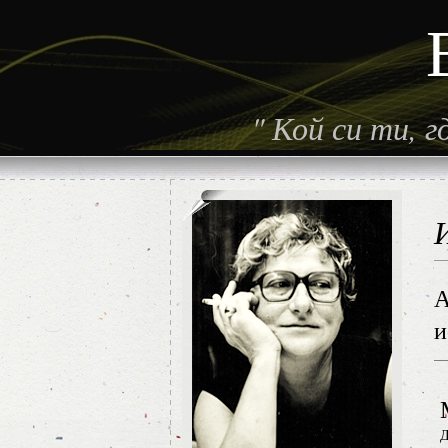
"
Кой си ти, 
А
и
Д