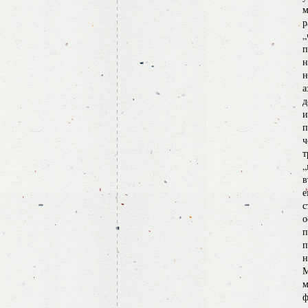
м
р
„
п
н
н
а
д
и
п
ч
т
„
в
е
с
о
п
п
н
М
м
ф