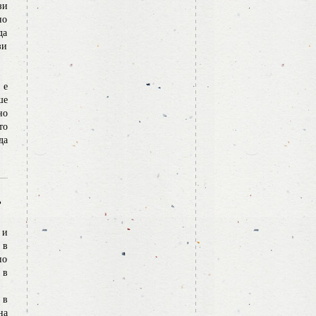
зи
но
да
зи
 е
ше
но
то
да
?
 и
 в
по
 в
 в
на