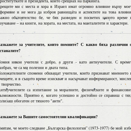
роститутките и президента, които срещнах на паркинга.
рещите ми с места и хора в Израел имат огромно влияние върху мое
формяне и не мога да изброя равнищата и аспектите на това влияни
ажно обстоятелство бе, че бях разведен и посветих цялото време 
зучаване – на книги, на хората, на местата, на манталитети и характери.
азкажете за учителите, които помните? С какво бяха различни 
станалите?
омня някои учители с добро, а други - като антиучители. С време
азбрах, че са ми полезни и двата типа.
оложителните спомени обхващат учители, които признават мнението 
чещите, и в същото време изискват и насърчават информираност, мисле
 творчество.
нтиучителите са изпитание за моралните, физическите и финансови
ъзможности. Приятно е, когато успешно и достойно се справиш с тях
злизаш обогатен от тяхното "анти".
азкажете за Вашите самостоятелни квалификации?
мятам, че моето следване „Българска филология” (1973-1977) бе мой изб