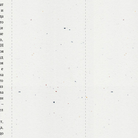
ат
 и
да
то
ки
че
о,
АН
оя
уд
оя
 е
на
то
аз
ва
ин
 –
ел
т,
а,
до