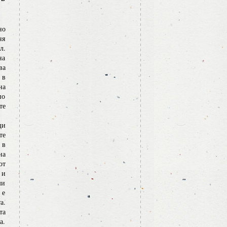
но
ня
л.
на
ва
 в
на
по
те
щи
те
 в
на
от
 и
ми
 е
а.
та
а.