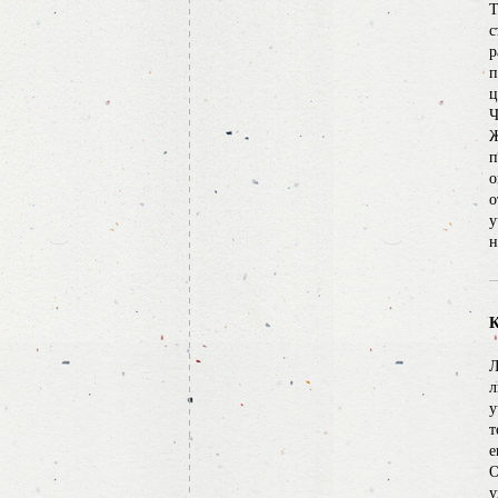
Т
с
р
п
ц
Ч
Ж
п
о
о
у
н
К
Л
л
у
т
е
О
у