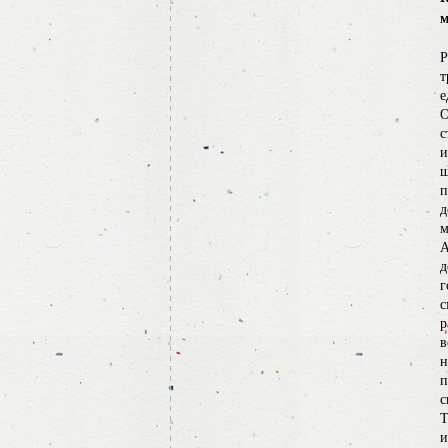
м
Р
т
е
О
с
и
ш
п
д
м
А
д
г
с
р
в
н
п
с
Т
и