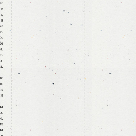
ме
 в
т,
 в
ка
е.
бе
бе
а,
ия
о-
а,
то
то
че
 и
на
о.
н,
те
на
 в