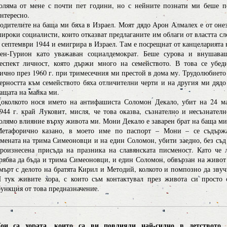
оляма от мене с почти пет години, но с нейните познати ми беше п
нтересно.
одителите на баща ми бяха в Израел. Моят дядо Арон Алмалех е от оне
ироки социалисти, които отказват предлаганите им облаги от властта сл
 септември 1944 и емигрира в Израел. Там е посрещнат от канцеларията 
ен-Гурион като уважаван социалдемократ. Беше сурова и внушава
еспект личност, която държи много на семейството. В това се убед
ично през 1960 г. при тримесечния ми престой в дома му. Трудолюбието
ерността към семейството бяха отличителни черти и на другия ми дядо
ащата на майка ми.
околкото нося името на антифашиста Соломон Декало, убит на 24 м
944 г. край Луковит, мисля, че това оказва, съзнателно и несъзнателн
олямо влияние върху живота ми. Мони Декало е заварен брат на баща ми
етафорично казано, в моето име по паспорт – Мони – се съдърж
мената на трима Симеоновци и на един Соломон, убити заедно, без съд
роизнесена присъда на празника на славянската писменост. Като че 
рябва да бъда и трима Симеоновци, и един Соломон, обвързан на живот
мърт с делото на братята Кирил и Методий, колкото и помпозно да звуч
 тук живите хора, с които съм контактувал през живота си просто 
ункция от това предназначение.
ои са хората, които са ви повлияли най-силно в детството,