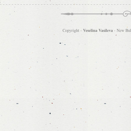
Veselina Vasileva
Copyright -
-
New Bulg