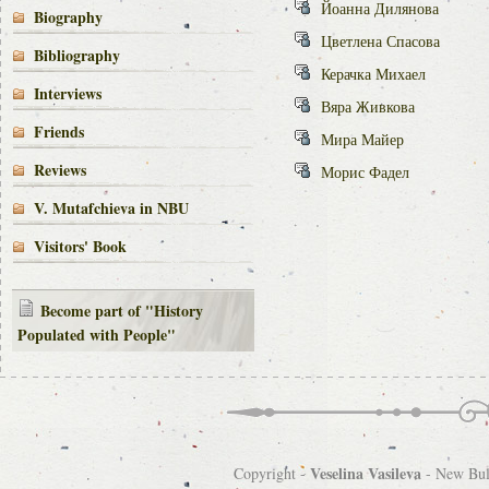
Йоанна Дилянова
Biography
Цветлена Спасова
Bibliography
Керачка Михаел
Interviews
Вяра Живкова
Friends
Мира Майер
Reviews
Морис Фадел
V. Mutafchieva in NBU
Visitors' Book
Become part of "History
Populated with People"
Veselina Vasileva
Copyright -
-
New Bulg