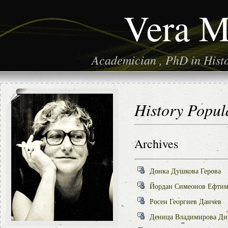
Vera M
Academician , PhD in Histor
History Popul
Archives
Донка Душкова Герова
Йордан Симеонов Ефтим
Росен Георгиев Данчев
Деница Владимирова Ди