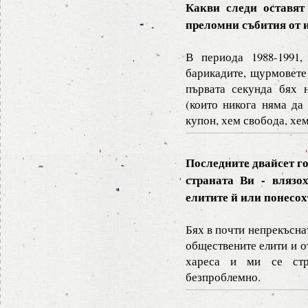
Какви следи оставят
преломни събития от 
В периода 1988-1991,
барикадите, щурмовете
първата секунда бях 
(които никога няма да
купон, хем свобода, хем
Последните двайсет го
страната Ви - влязо
елитите й или понесо
Бях в почти непрекъсна
обществените елити и о
хареса и ми се ст
безпроблемно.