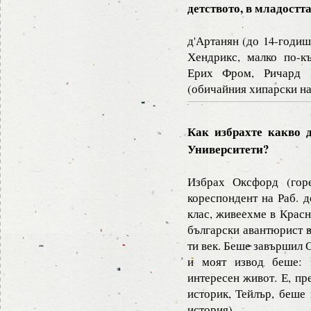
детството, в младостт
д'Артанян (до 14-годиш
Хендрикс, малко по-к
Ерих Фром, Ричард 
(обичайния хипарски на
Как избрахте какво 
Университети?
Избрах Оксфорд (гор
кореспондент на Раб. д
клас, живеехме в Красн
български авантюрист в
ти век. Беше завършил
и моят извод беше:
интересен живот. Е, пр
историк, Тейлър, беше 
история).