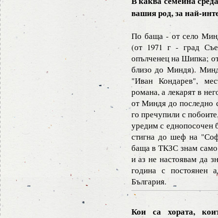
В каква семейна среда
вашия род, за най-инт
По баща - от село Мин
(от 1971 г - град Съ
опълченец на Шипка; от
близо до Миндя). Минд
"Иван Кондарев", ме
романа, а лекарят в не
от Миндя до последно с
го пречупили с побоите,
уредим с еднопосочен б
стигна до шеф на "Соф
баща в ТКЗС знам само 
и аз не настоявам да з
година с постоянен а
България.
Кои са хората, ко