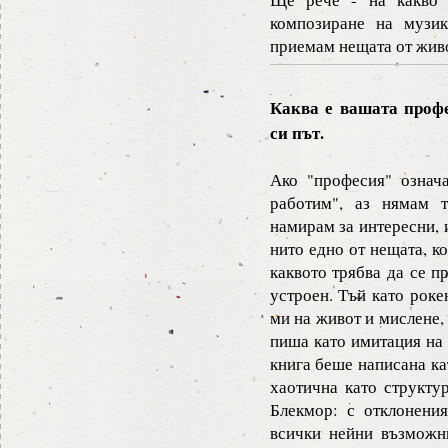
композиране на музик
приемам нещата от живо
Каква е вашата проф
си път.
Ако "професия" означа
работим", аз нямам т
намирам за интересни, 
нито едно от нещата, к
каквото трябва да се п
устроен. Тъй като роке
ми на живот и мислене,
пиша като имитация на 
книга беше написана ка
хаотична като структур
Блекмор: с отклонения
всички нейни възможн