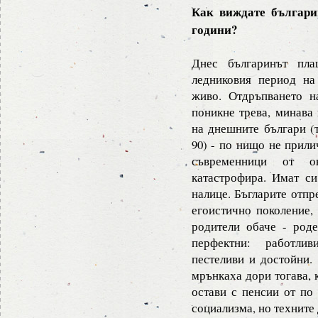
Как виждате българин
години?
Днес българинът пла
ледниковия период на
живо. Отдръпването н
поникне трева, минава
на днешните българи (т
90) - по нищо не прили
съвременници от о
катастрофира. Имат си
налице. Бъгларите отпр
егоистично поколение, 
родители обаче - роде
перфектни: работлив
пестеливи и достойни.
мрънкаха дори тогава, 
остави с пенсии от по
социализма, но техните 