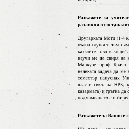
Разкажете за учител
различни от останали
Другарката Мотц (1-4 
пълна глупост, там ням
казвайте това в къщи".
научи ме да свиря на 
Маркузе. проф. Браян 
нелеката задача да ме 
семестър напуснах Уни
власти (вкл. на НРБ, 
казармата) и тръгна да 
подмамването с интересн
Разкажете за Вашите 
Ще рече - на какво 