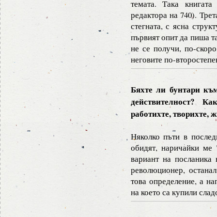
темата. Така книгата
редактора на 740). Тре
стегната, с ясна струк
първият опит да пиша т
не се получи, по-скор
неговите по-второстепе
Бяхте ли бунтари къ
действителност? К
работихте, творихте, 
Няколко пъти в послед
обидят, наричайки ме 
вариант на посланика 
революционер, останал
това определение, а на
на което са купили слад