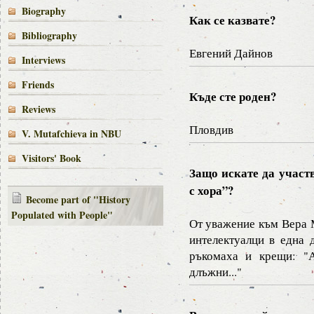
Biography
Как се казвате?
Bibliography
Евгений Дайнов
Interviews
Friends
Къде сте роден?
Reviews
Пловдив
V. Mutafchieva in NBU
Visitors' Book
Защо искате да участв
с хора”?
Become part of "History
Populated with People"
От уважение към Вера 
интелектуалци в една 
ръкомаха и крещи: "А
длъжни..."