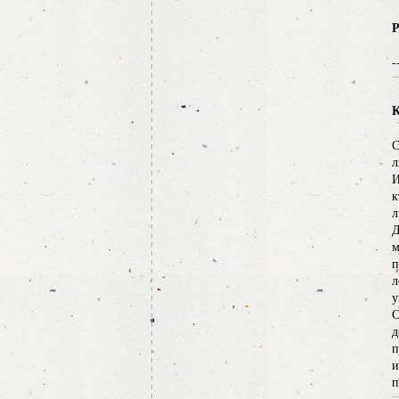
Р
-
К
С
л
И
к
л
Д
м
п
л
у
С
д
п
и
п