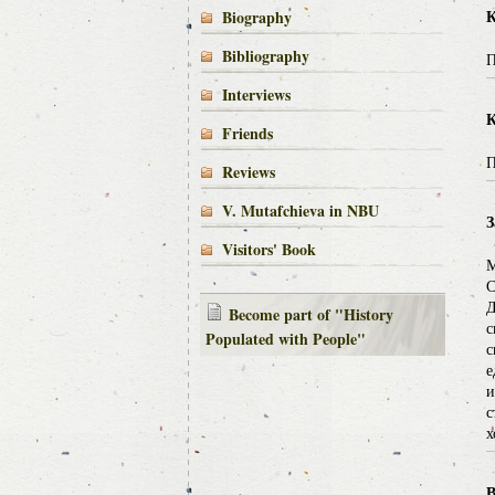
К
Biography
Bibliography
П
Interviews
К
Friends
П
Reviews
V. Mutafchieva in NBU
З
Visitors' Book
М
С
Д
Become part of "History
с
Populated with People"
с
е
и
с
х
В