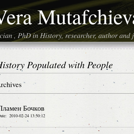
Vera Mutafchiev
ian , PhD in History, researcher, author and j
istory Populated with People
rchives
Пламен Бочков
ate: 2010-02-24 13:50:12