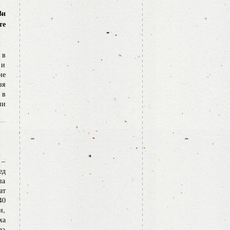
Ви
те
 в
 и
не
зя
 в
ни
 –
ед
па
ат
40
и,
ха
да