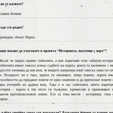
ак се казвате?
ламен Бочков
ъде сте роден?
ровадия, област Варна
ащо искате да участвате в проекта “Историята, населена с хора”?
исля, че хората правят събитията, а ние наричаме тези събития истори
ъбитията нямат смисъл извън съдбите на хората, които са включени с тя
ругото означава да мислим, че вещите например имат смисъл сами по се
и. Всъщност не е така, хората ги оживяват, нещо повече, хората им
пособността да придават повече от едно значение и да приписват повече 
дна употреба на дадена вещ. Така е и със събитията, които нарича
стория – хората в тях често ги тълкуват, премислят и преживяват 
ъвсем противоположен начин. Ето за това мисля – историята, това 
ората.
 каква семейна среда сте израснали? Разкажете повече за вашия ро