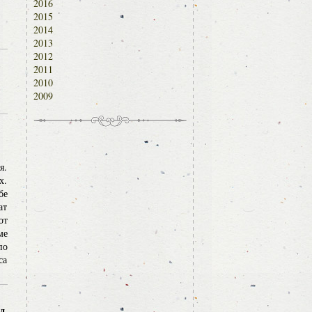
2016
2015
2014
2013
2012
2011
2010
2009
я.
х.
бе
ат
от
ме
по
са
д,