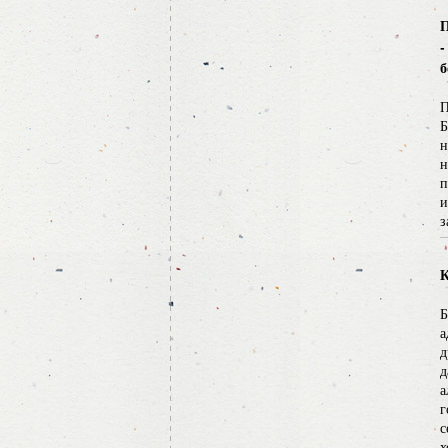
П
-
б
П
Б
н
н
п
и
з
К
Б
а
д
д
а
г
с
х