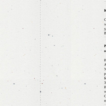
К
О
з
у
В
Р
о
И
А
У
р
Б
З
И
т
С
п