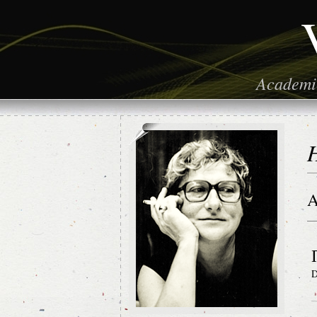
Academic
H
A
D