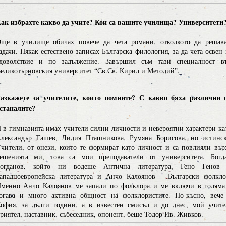
ак избрахте какво да учите? Кои са вашите училища? Университети
ще в училище обичах повече да чета романи, отколкото да решав
адачи. Някак естествено записах Българска филология, за да чета освен 
доволствие и по задължение. Завършил съм тази специалност в
еликотърновския университет “Св.Св. Кирил и Методий”.
азкажете за учителите, които помните? С какво бяха различни 
станалите?
 в гимназията имах учители силни личности и невероятни характери ка
лександър Ташев, Лидия Пташникова, Румяна Борисова, но истинс
чители, от онези, които те формират като личност и са повлияли вър
ешенията ми, това са мои преподаватели от университета. Богд
огданов, който ни водеше Антична литература, Гено Генов
ападноевропейска литература и Анчо Калоянов – Български фолкло
менно Анчо Калоянов ме запали по фолклора и ме включи в голяма
огава и много активна общност на фолклористите. По-късно, вече
офия, за дълги години, а в известен смисъл и до днес, мой учите
риятел, наставник, събеседник, опонент, беше Тодор Ив. Живков.