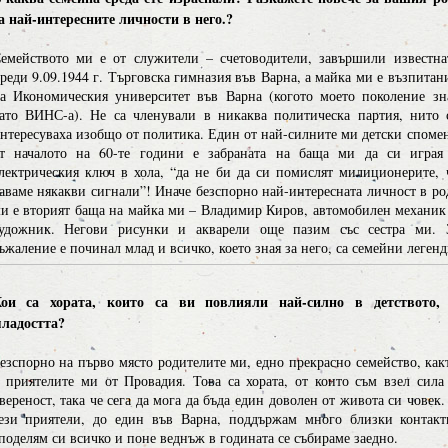
а най-интересните личности в него.?
емейството ми е от служители – счетоводители, завършили известна
реди 9.09.1944 г. Търговска гимназия във Варна, а майка ми е възпитан
а Икономическия университет във Варна (когото моето поколение зн
ато ВИНС-а). Не са членували в никаква политическа партия, нито 
нтересуваха изобщо от политика. Един от най-силните ми детски споме
т началото на 60-те години е забраната на баща ми да си играя
лектрическия ключ в хола, “да не би да си помислят милиционерите, 
аваме някакви сигнали”! Иначе безспорно най-интересната личност в ро
и е вторият баща на майка ми – Владимир Киров, автомобилен механик
удожник. Негови рисунки и акварели още пазим със сестра ми. 
ъжаление е починал млад и всичко, което зная за него, са семейни легенд
ои са хората, които са ви повлияли най-силно в детството,
ладостта?
езспорно на първо място родителите ми, едно прекрасно семейство, как
 приятелите ми от Провадия. Това са хората, от които съм взел сила
вереност, така че сега да мога да бъда един доволен от живота си човек.
ези приятели, до един във Варна, поддържам много близки контакт
поделям си всичко и поне веднъж в годината се събираме заедно.