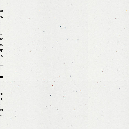
та
е,
са
но
е,
ир
 с
ни
ко
я,
и-
ая
ия