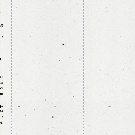
?
ам
за
ъв
от
то
ки
ху
ан
 –
р.
та
 в
л,