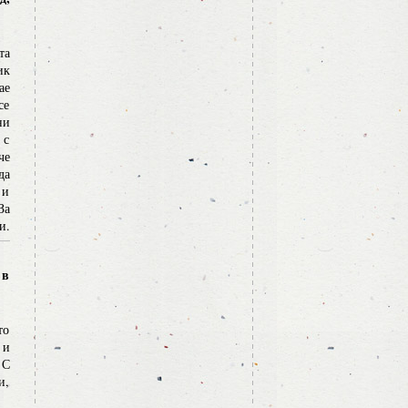
та
ик
ае
се
ни
 с
че
да
 и
За
и.
 в
то
 и
 С
и,