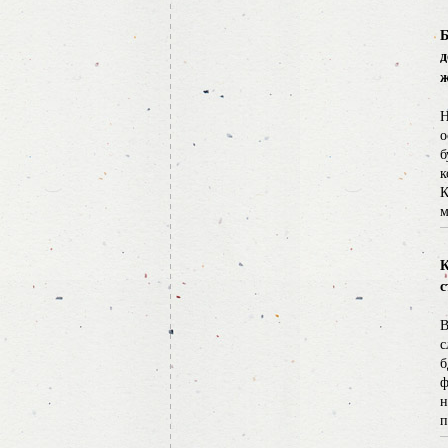
д
ж
Н
о
б
к
К
м
К
с
В
с
б
ф
н
п