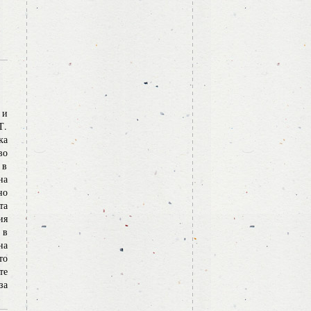
 и
Т.
ка
во
 в
на
но
та
ия
 в
на
то
те
за