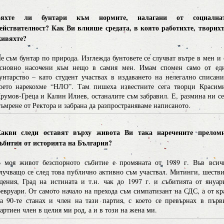
Бяхте ли бунтари към нормите, налагани от социална
ействителност? Как Ви влияше средата, в която работихте, творихт
ивяхте?
е съм бунтар по природа. Изглежда бунтовете се случват вътре в мен и 
сновно насочени към нещо в самия мен. Имам спомен само от ед
унтарство – като студент участвах в издаването на нелегално списани
оето нарекохме “НЛО”. Там пишеха известните сега творци Красим
румов-Греца и Калин Илиев, останалите съм забравил. Е, размина ни се
ъмрене от Ректора и забрана да разпространяваме написаното.
акви следи оставят върху живота Ви така наречените прелом
ъбития от историята на България?
 моя живот безспорното събитие е промяната от 1989 г. Във всич
лучващо се след това публично активно съм участвал. Митинги, шестви
дения, Град на истината и т.н. чак до 1997 г. и събитията от януар
евруари. От самото начало на прехода съм симпатизант на СДС, а от кр
а 90-те станах и член на тази партия, с което се превърнах в първ
артиен член в целия ми род, а и в този на жена ми.