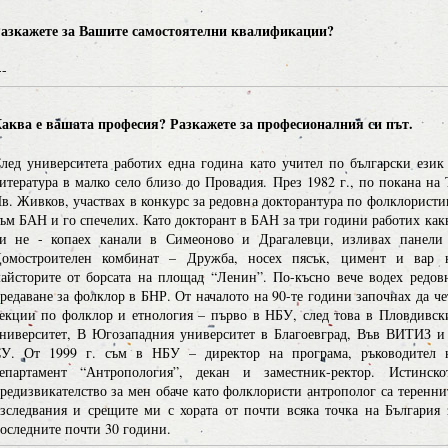
азкажете за Вашите самостоятелни квалификации?
--
аква е вашата професия? Разкажете за професионалния си път.
лед университета работих една година като учител по български език
итература в малко село близо до Провадия. През 1982 г., по покана на 
в. Живков, участвах в конкурс за редовна докторантура по фолклористи
ъм БАН и го спечелих. Като докторант в БАН за три години работих как
и не - копаех канали в Симеоново и Драгалевци, изливах панели
омостроителен комбинат – Дружба, носех пясък, цимент и вар 
айсторите от борсата на площад “Ленин”. По-късно вече водех редов
редаване за фолклор в БНР. От началото на 90-те години започнах да че
екции по фолклор и етнология – първо в НБУ, след това в Пловдивск
ниверситет, В Югозападния университет в Благоевград, Във ВИТИЗ и
У. От 1999 г. съм в НБУ – директор на програма, ръководител 
епартамент “Антропология”, декан и заместник-ректор. Истинско
редизвикателство за мен обаче като фолклористи антрополог са теренни
зследвания и срещите ми с хората от почти всяка точка на България 
оследните почти 30 години.