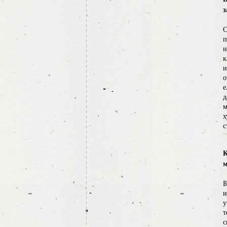
з
С
п
н
к
и
о
е
д
м
х
с
К
м
Б
и
у
т
с