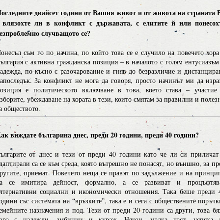
оследните двайсет години от Вашия живот и от живота на страната 
 влязохте ли в конфликт с държавата, с елитите й или понесох
езпроблемно случващото се?
онесъл съм го по начина, по който това се е случило на повечето хора
ългария с активна гражданска позиция – в началото с голям ентусиазъм
адежда, по-късно с разочарование и гняв до безразличие и дистанцира
апоследък. За конфликт не мога да говоря, просто начинът ми да изра
озиция е политическото включване в това, което става – участие
зборите, убеждаване на хората в тези, които смятам за правилни и полез
а обществото.
ак виждате българина днес, преди 20 години, преди 40 години?
ългарите от днес и тези от преди 40 години като че ли си приличат
даптирали са се към среда, която вътрешно не понасят, но външно, за пр
ругите, приемат. Повечето неща се правят по задължение и на принци
а се имитира дейност, формално, а се развиват и процъфтяв
лтернативни социални и икономически отношения. Така беше преди 
одини със системата на “връзките”, така е и сега с обществените поръчк
емейните назначения и под. Тези от преди 20 години са други, това бя
ора с надежди, амбиции и кураж. Някои, малка част, успяха 