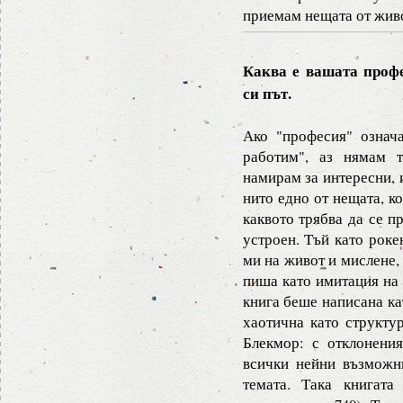
приемам нещата от живо
Каква е вашата проф
си път.
Ако "професия" означа
работим", аз нямам т
намирам за интересни, 
нито едно от нещата, к
каквото трябва да се п
устроен. Тъй като роке
ми на живот и мислене,
пиша като имитация на 
книга беше написана ка
хаотична като структур
Блекмор: с отклонения
всички нейни възможн
темата. Така книгата