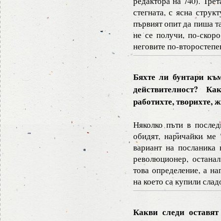
редактора на 740). Тре
стегната, с ясна струк
първият опит да пиша т
не се получи, по-скор
неговите по-второстепе
Бяхте ли бунтари къ
действителност? К
работихте, творихте, 
Няколко пъти в послед
обидят, наричайки ме 
вариант на посланика 
революционер, останал
това определение, а на
на което са купили слад
Какви следи оставят