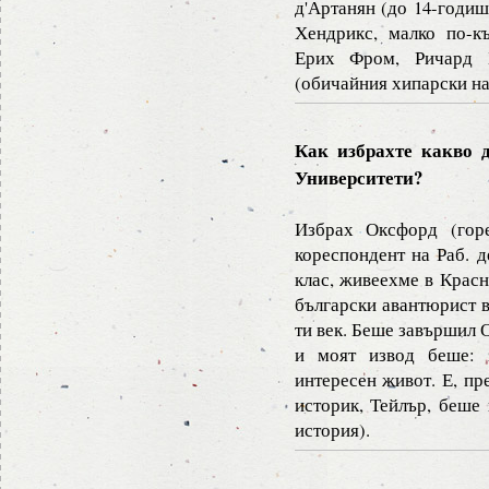
д'Артанян (до 14-годиш
Хендрикс, малко по-к
Ерих Фром, Ричард 
(обичайния хипарски на
Как избрахте какво 
Университети?
Избрах Оксфорд (гор
кореспондент на Раб. д
клас, живеехме в Красн
български авантюрист в
ти век. Беше завършил
и моят извод беше:
интересен живот. Е, пр
историк, Тейлър, беше 
история).