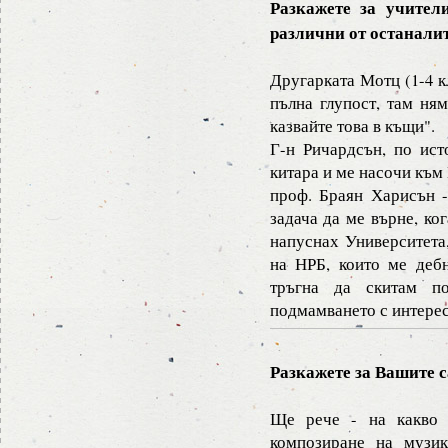
Разкажете за учител
различни от останали
Другарката Мотц (1-4 
пълна глупост, там ням
казвайте това в къщи".
Г-н Ричардсън, по ист
китара и ме насочи към
проф. Браян Харисън -
задача да ме върне, ко
напуснах Университета,
на НРБ, които ме дебн
тръгна да скитам п
подмамването с интересн
Разкажете за Вашите 
Ще рече - на какво 
композиране на музик