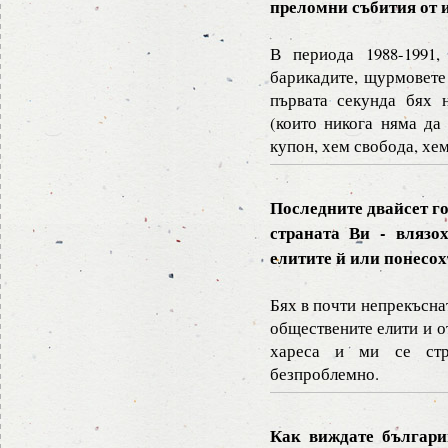
преломни събития от 
В периода 1988-1991,
барикадите, щурмовете
първата секунда бях 
(които никога няма да
купон, хем свобода, хем
Последните двайсет го
страната Ви - влязо
елитите й или понесо
Бях в почти непрекъсна
обществените елити и о
хареса и ми се ст
безпроблемно.
Как виждате българин