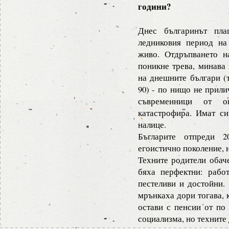
години?
Днес българинът пла
ледниковия период на
живо. Отдръпването н
поникне трева, минава
на днешните българи (т
90) - по нищо не прили
съвременници от о
катастрофира. Имат си
налице.
Бъгларите отпреди 2
егоистично поколение, н
Техните родители обаче
бяха перфектни: работ
пестеливи и достойни.
мрънкаха дори тогава, 
остави с пенсии от по
социализма, но техните 