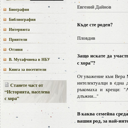
Евгений Дайнов
Биография
Библиография
Къде сте роден?
Интервюта
Пловдив
Приятели
Отзиви
Защо искате да участв
В. Мутафчиева в НБУ
с хора”?
Книга за посетители
От уважение към Вера 
интелектуалци в една 
Станете част от
ръкомаха и крещи: "А
“Историята, населена
длъжни..."
с хора”
В каква семейна среда
вашия род, за най-инт