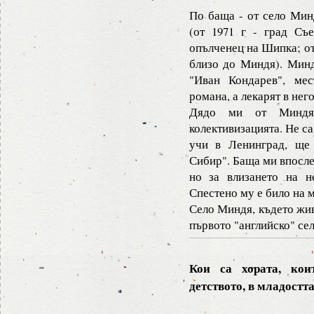
По баща - от село Мин
(от 1971 г - град Съ
опълченец на Шипка; от
близо до Миндя). Минд
"Иван Кондарев", ме
романа, а лекарят в нег
Дядо ми от Миндя
колективизацията. Не са
учи в Ленинград, ще
Сибир". Баща ми впосле
но за влизането на 
Спестено му е било на м
Село Миндя, където жив
първото "английско" сел
Кои са хората, ко
детството, в младостт