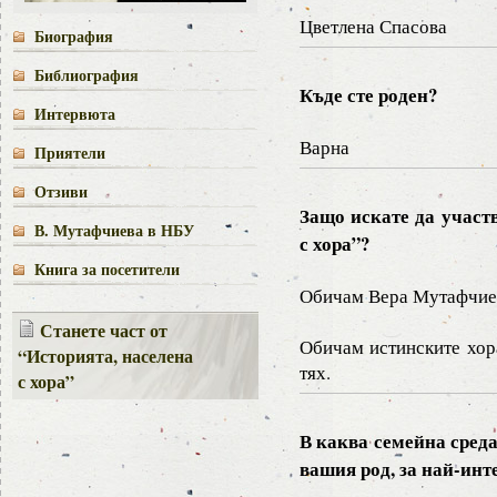
Цветлена Спасова
Биография
Библиография
Къде сте роден?
Интервюта
Варна
Приятели
Отзиви
Защо искате да участв
В. Мутафчиева в НБУ
с хора”?
Книга за посетители
Обичам Вера Мутафчие
Станете част от
Обичам истинските хора
“Историята, населена
тях.
с хора”
В каква семейна среда
вашия род, за най-инт