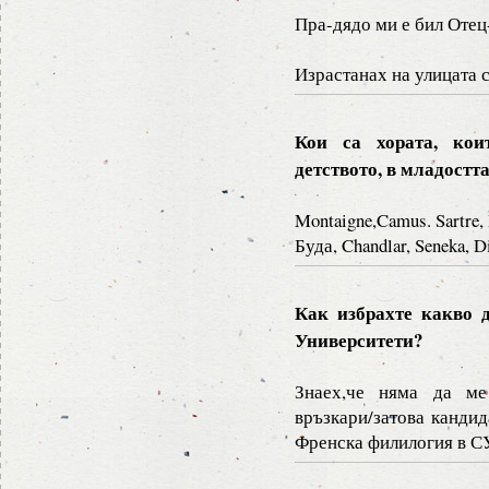
Пра-дядо ми е бил Отец
Израстанах на улицата с
Кои са хората, ко
детството, в младостт
Montaigne,Camus. Sartre, 
Буда, Chandlar, Seneka, D
Как избрахте какво 
Университети?
Знаех,че няма да ме
връзкари/затова канди
Френска филилогия в С