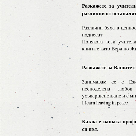
Разкажете за учител
различни от останали
Различни бяха в ценнос
поднесат
Понякога тези учители
книгите,като Вера,но Ж
Разкажете за Вашите 
Занимавам се с Ези
несподелена любо
усъваршенстване и с м
I learn leaving in peace
Каква е вашата проф
си път.