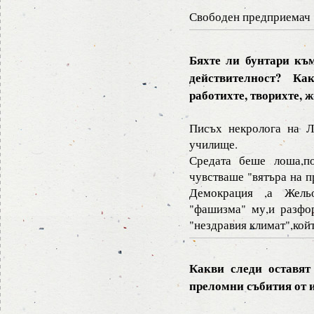
Свободен предприемач
Бяхте ли бунтари къ
действителност? К
работихте, творихте, 
Писъх некролога на Л
училище.
Средата беше лоша,п
чувстваше "вятъра на п
Демокрация ,а Жель
"фашизма" му,и разфо
"нездравия климат",койт
Какви следи оставят
преломни събития от 