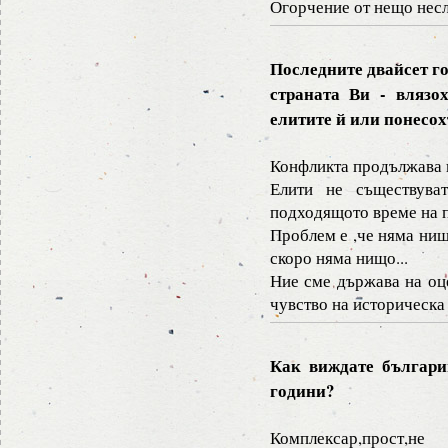
Огорчение от нещо неслу
Последните двайсет го
страната Ви - влязо
елитите й или понесо
Конфликта продължава и
Елити не съществува
подходящото време на п
Проблем е ,че няма нищ
скоро няма нищо...
Ние сме държава на оц
чувство на историческа
Как виждате българин
години?
Комплексар,прост,не